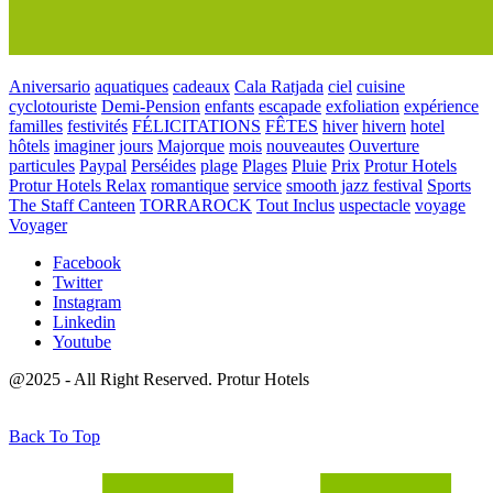
Aniversario
aquatiques
cadeaux
Cala Ratjada
ciel
cuisine
cyclotouriste
Demi-Pension
enfants
escapade
exfoliation
expérience
familles
festivités
FÉLICITATIONS
FÊTES
hiver
hivern
hotel
hôtels
imaginer
jours
Majorque
mois
nouveautes
Ouverture
particules
Paypal
Perséides
plage
Plages
Pluie
Prix
Protur Hotels
Protur Hotels Relax
romantique
service
smooth jazz festival
Sports
The Staff Canteen
TORRAROCK
Tout Inclus
uspectacle
voyage
Voyager
Facebook
Twitter
Instagram
Linkedin
Youtube
@2025 - All Right Reserved. Protur Hotels
Back To Top