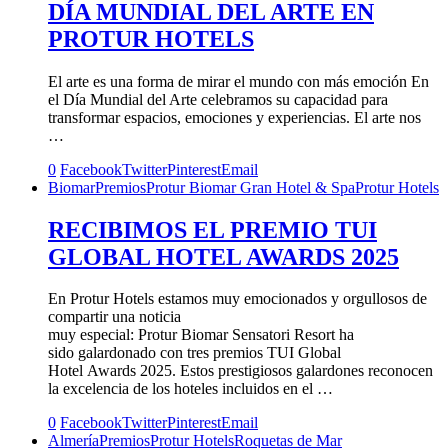
DÍA MUNDIAL DEL ARTE EN
PROTUR HOTELS
El arte es una forma de mirar el mundo con más emoción En
el Día Mundial del Arte celebramos su capacidad para
transformar espacios, emociones y experiencias. El arte nos
…
0
Facebook
Twitter
Pinterest
Email
Biomar
Premios
Protur Biomar Gran Hotel & Spa
Protur Hotels
RECIBIMOS EL PREMIO TUI
GLOBAL HOTEL AWARDS 2025
En Protur Hotels estamos muy emocionados y orgullosos de
compartir una noticia
muy especial: Protur Biomar Sensatori Resort ha
sido galardonado con tres premios TUI Global
Hotel Awards 2025. Estos prestigiosos galardones reconocen
la excelencia de los hoteles incluidos en el …
0
Facebook
Twitter
Pinterest
Email
Almería
Premios
Protur Hotels
Roquetas de Mar