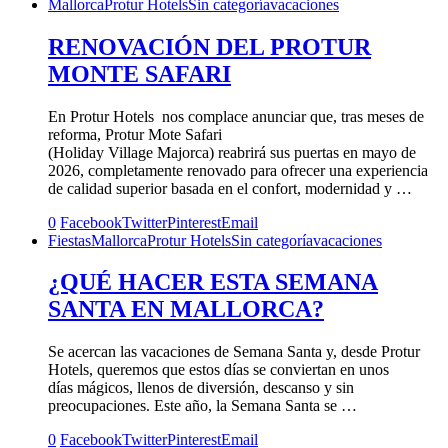
Mallorca
Protur Hotels
Sin categoría
vacaciones
RENOVACIÓN DEL PROTUR
MONTE SAFARI
En Protur Hotels nos complace anunciar que, tras meses de
reforma, Protur Mote Safari
(Holiday Village Majorca) reabrirá sus puertas en mayo de
2026, completamente renovado para ofrecer una experiencia
de calidad superior basada en el confort, modernidad y …
0
Facebook
Twitter
Pinterest
Email
Fiestas
Mallorca
Protur Hotels
Sin categoría
vacaciones
¿QUÉ HACER ESTA SEMANA
SANTA EN MALLORCA?
Se acercan las vacaciones de Semana Santa y, desde Protur
Hotels, queremos que estos días se conviertan en unos
días mágicos, llenos de diversión, descanso y sin
preocupaciones. Este año, la Semana Santa se …
0
Facebook
Twitter
Pinterest
Email