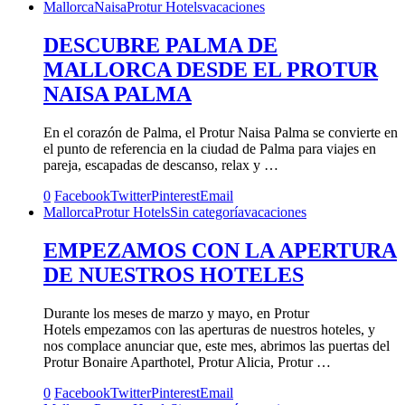
Mallorca
Naisa
Protur Hotels
vacaciones
DESCUBRE PALMA DE
MALLORCA DESDE EL PROTUR
NAISA PALMA
En el corazón de Palma, el Protur Naisa Palma se convierte en
el punto de referencia en la ciudad de Palma para viajes en
pareja, escapadas de descanso, relax y …
0
Facebook
Twitter
Pinterest
Email
Mallorca
Protur Hotels
Sin categoría
vacaciones
EMPEZAMOS CON LA APERTURA
DE NUESTROS HOTELES
Durante los meses de marzo y mayo, en Protur
Hotels empezamos con las aperturas de nuestros hoteles, y
nos complace anunciar que, este mes, abrimos las puertas del
Protur Bonaire Aparthotel, Protur Alicia, Protur …
0
Facebook
Twitter
Pinterest
Email