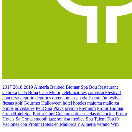
2017
2018
2019
Almería
Balibed
Biomar Spa
Bou Restaurant
Cabrera
Cala Bona
Cala Millor
celebraciones
comastockfestival
concurso
deporte
deportes
diversion
escapada
Excursión
festival
fiestas
golf
Gourmet
Halloween
hotel
hoteles
majorca
mallorca
Niños
novedades
Petit Spa
Playa
premio
Premium
Protur Biomar
Gran Hotel Spa
Protur Chef Concurso de escuelas de cocina
Protur
Hotels
Sa Coma
smooth jazz
sonrisa médica
Spa
Talent
Top10
Vaciones con Protur Hotels en Mallorca y Almeria
verano
Wifi