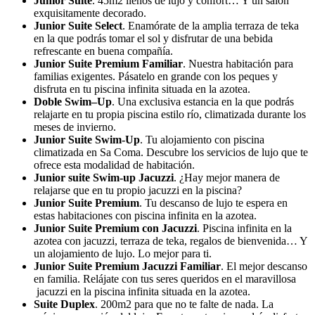
Junior Suite
. 45m
2
llenos de lujo y confort… Y un salón
exquisitamente decorado.
Junior Suite Select
. Enamórate de la amplia terraza de teka
en la que podrás tomar el sol y disfrutar de una bebida
refrescante en buena compañía.
Junior Suite Premium Familiar
. Nuestra habitación para
familias exigentes. Pásatelo en grande con los peques y
disfruta en tu piscina infinita situada en la azotea.
Doble Swim–Up
. Una exclusiva estancia en la que podrás
relajarte en tu propia piscina estilo río, climatizada durante los
meses de invierno.
Junior Suite Swim-Up
. Tu alojamiento con piscina
climatizada en Sa Coma. Descubre los servicios de lujo que te
ofrece esta modalidad de habitación.
Junior suite Swim-up Jacuzzi
. ¿Hay mejor manera de
relajarse que en tu propio jacuzzi en la piscina?
Junior Suite Premium
. Tu descanso de lujo te espera en
estas habitaciones con piscina infinita en la azotea.
Junior Suite Premium con Jacuzzi
. Piscina infinita en la
azotea con jacuzzi, terraza de teka, regalos de bienvenida… Y
un alojamiento de lujo. Lo mejor para ti.
Junior Suite Premium Jacuzzi Familiar
. El mejor descanso
en familia. Relájate con tus seres queridos en el maravillosa
jacuzzi en la piscina infinita situada en la azotea.
Suite Duplex
. 200m2 para que no te falte de nada. La