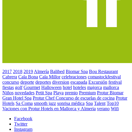
2017
2018
2019
Almería
Balibed
Biomar Spa
Bou Restaurant
Cabrera
Cala Bona
Cala Millor
celebraciones
comastockfestival
concurso
deporte
deportes
diversion
escapada
Excursión
festival
fiestas
golf
Gourmet
Halloween
hotel
hoteles
majorca
mallorca
Niños
novedades
Petit Spa
Playa
premio
Premium
Protur Biomar
Gran Hotel Spa
Protur Chef Concurso de escuelas de cocina
Protur
Hotels
Sa Coma
smooth jazz
sonrisa médica
Spa
Talent
Top10
Vaciones con Protur Hotels en Mallorca y Almeria
verano
Wifi
Facebook
Twitter
Instagram