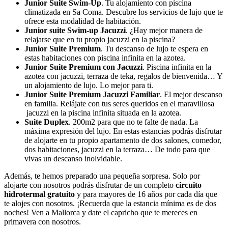
Junior Suite Swim-Up
. Tu alojamiento con piscina
climatizada en Sa Coma. Descubre los servicios de lujo que te
ofrece esta modalidad de habitación.
Junior suite Swim-up Jacuzzi
. ¿Hay mejor manera de
relajarse que en tu propio jacuzzi en la piscina?
Junior Suite Premium
. Tu descanso de lujo te espera en
estas habitaciones con piscina infinita en la azotea.
Junior Suite Premium con Jacuzzi
. Piscina infinita en la
azotea con jacuzzi, terraza de teka, regalos de bienvenida… Y
un alojamiento de lujo. Lo mejor para ti.
Junior Suite Premium Jacuzzi Familiar
. El mejor descanso
en familia. Relájate con tus seres queridos en el maravillosa
jacuzzi en la piscina infinita situada en la azotea.
Suite Duplex
. 200m2 para que no te falte de nada. La
máxima expresión del lujo. En estas estancias podrás disfrutar
de alojarte en tu propio apartamento de dos salones, comedor,
dos habitaciones, jacuzzi en la terraza… De todo para que
vivas un descanso inolvidable.
Además, te hemos preparado una pequeña sorpresa. Solo por
alojarte con nosotros podrás disfrutar de un completo
circuito
hidrotermal gratuito
y para mayores de 16 años por cada día que
te alojes con nosotros. ¡Recuerda que la estancia mínima es de dos
noches! Ven a Mallorca y date el capricho que te mereces en
primavera con nosotros.