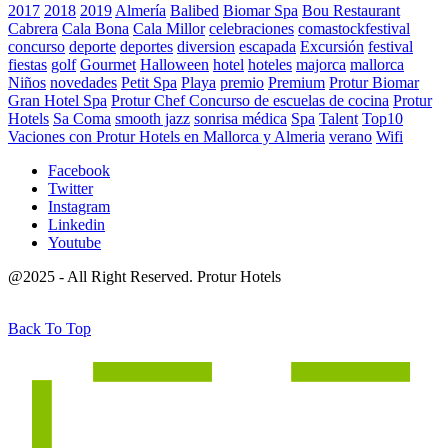
2017
2018
2019
Almería
Balibed
Biomar Spa
Bou Restaurant
Cabrera
Cala Bona
Cala Millor
celebraciones
comastockfestival
concurso
deporte
deportes
diversion
escapada
Excursión
festival
fiestas
golf
Gourmet
Halloween
hotel
hoteles
majorca
mallorca
Niños
novedades
Petit Spa
Playa
premio
Premium
Protur Biomar
Gran Hotel Spa
Protur Chef Concurso de escuelas de cocina
Protur
Hotels
Sa Coma
smooth jazz
sonrisa médica
Spa
Talent
Top10
Vaciones con Protur Hotels en Mallorca y Almeria
verano
Wifi
Facebook
Twitter
Instagram
Linkedin
Youtube
@2025 - All Right Reserved. Protur Hotels
Back To Top