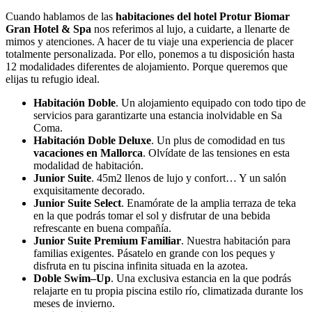
Cuando hablamos de las
habitaciones del hotel Protur Biomar
Gran Hotel & Spa
nos referimos al lujo, a cuidarte, a llenarte de
mimos y atenciones. A hacer de tu viaje una experiencia de placer
totalmente personalizada. Por ello, ponemos a tu disposición hasta
12 modalidades diferentes de alojamiento. Porque queremos que
elijas tu refugio ideal.
Habitación Doble
. Un alojamiento equipado con todo tipo de
servicios para garantizarte una estancia inolvidable en Sa
Coma.
Habitación Doble Deluxe
. Un plus de comodidad en tus
vacaciones en Mallorca
. Olvídate de las tensiones en esta
modalidad de habitación.
Junior Suite
. 45m
2
llenos de lujo y confort… Y un salón
exquisitamente decorado.
Junior Suite Select
. Enamórate de la amplia terraza de teka
en la que podrás tomar el sol y disfrutar de una bebida
refrescante en buena compañía.
Junior Suite Premium Familiar
. Nuestra habitación para
familias exigentes. Pásatelo en grande con los peques y
disfruta en tu piscina infinita situada en la azotea.
Doble Swim–Up
. Una exclusiva estancia en la que podrás
relajarte en tu propia piscina estilo río, climatizada durante los
meses de invierno.