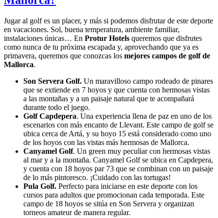
Jugar al golf es un placer, y más si podemos disfrutar de este deporte
en vacaciones. Sol, buena temperatura, ambiente familiar,
instalaciones únicas… En
Protur Hotels
queremos que disfrutes
como nunca de tu próxima escapada y, aprovechando que ya es
primavera, queremos que conozcas los
mejores campos de golf de
Mallorca
.
Son Servera Golf.
Un maravilloso campo rodeado de pinares
que se extiende en 7 hoyos y que cuenta con hermosas vistas
a las montañas y a un paisaje natural que te acompañará
durante todo el juego.
Golf Capdepera
. Una experiencia llena de paz en uno de los
escenarios con más encanto de Llevant. Este campo de golf se
ubica cerca de Artá, y su hoyo 15 está considerado como uno
de los hoyos con las vistas más hermosas de Mallorca.
Canyamel Golf
. Un green muy peculiar con hermosas vistas
al mar y a la montaña. Canyamel Golf se ubica en Capdepera,
y cuenta con 18 hoyos par 73 que se combinan con un paisaje
de lo más pintoresco. ¡Cuidado con las tortugas!
Pula Golf.
Perfecto para iniciarse en este deporte con los
cursos para adultos que promocionan cada temporada. Este
campo de 18 hoyos se sitúa en Son Servera y organizan
torneos amateur de manera regular.