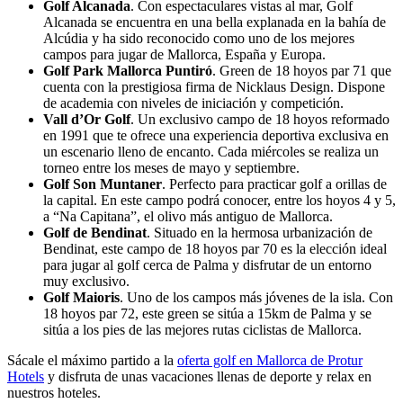
Golf Alcanada
. Con espectaculares vistas al mar, Golf
Alcanada se encuentra en una bella explanada en la bahía de
Alcúdia y ha sido reconocido como uno de los mejores
campos para jugar de Mallorca, España y Europa.
Golf Park Mallorca Puntiró
. Green de 18 hoyos par 71 que
cuenta con la prestigiosa firma de Nicklaus Design. Dispone
de academia con niveles de iniciación y competición.
Vall d’Or Golf
. Un exclusivo campo de 18 hoyos reformado
en 1991 que te ofrece una experiencia deportiva exclusiva en
un escenario lleno de encanto. Cada miércoles se realiza un
torneo entre los meses de mayo y septiembre.
Golf Son Muntaner
. Perfecto para practicar golf a orillas de
la capital. En este campo podrá conocer, entre los hoyos 4 y 5,
a “Na Capitana”, el olivo más antiguo de Mallorca.
Golf de Bendinat
. Situado en la hermosa urbanización de
Bendinat, este campo de 18 hoyos par 70 es la elección ideal
para jugar al golf cerca de Palma y disfrutar de un entorno
muy exclusivo.
Golf Maioris
. Uno de los campos más jóvenes de la isla. Con
18 hoyos par 72, este green se sitúa a 15km de Palma y se
sitúa a los pies de las mejores rutas ciclistas de Mallorca.
Sácale el máximo partido a la
oferta golf en Mallorca de Protur
Hotels
y disfruta de unas vacaciones llenas de deporte y relax en
nuestros hoteles.