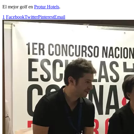
El mejor golf en
Protur Hotels
.
1
Facebook
Twitter
Pinterest
Email