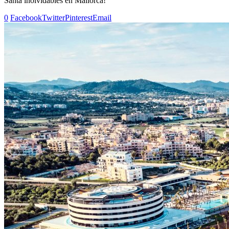
Santa inolvidables en Mallorca!
0
Facebook
Twitter
Pinterest
Email