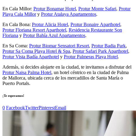
En Cala Millor:
Protur Bonamar Hotel
,
Protur Monte Safari
,
Protur
Playa Cala Millor
y
Protur Atalaya Apartamentos
.
En Cala Bona:
Protur Alicia Hotel
,
Protur Bonaire Aparthotel
,
Protur Floriana Resort Aparthotel
,
Residencia Restaurante Son
Floriana
y
Protur Bahía Azul Apartamentos
.
En Sa Coma:
Protur Biomar Sensatori Resort
,
Protur Badia Park
,
Protur Sa Coma Playa Hotel & Spa
,
Protur Safari Park Aparthotel
,
Protur Vista Badía Aparthotel
y
Protur Palmeras Playa Hotel
.
Además, si decides alojarte en la ciudad, te invitamos a disfrutar del
Protur Naisa Palma Hotel
, un hotel céntrico en la ciudad de Palma
de Mallorca, ubicada cerca de los mercadillos de Santa María o
Puerto Portals.
¡Te esperamos!
0
Facebook
Twitter
Pinterest
Email