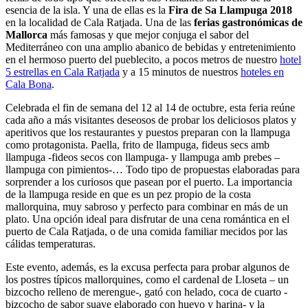
esencia de la isla. Y una de ellas es la
Fira de Sa Llampuga 2018
en la localidad de Cala Ratjada. Una de las
ferias gastronómicas de
Mallorca
más famosas y que mejor conjuga el sabor del
Mediterráneo con una amplio abanico de bebidas y entretenimiento
en el hermoso puerto del pueblecito, a pocos metros de nuestro
hotel
5 estrellas en Cala Ratjada
y a 15 minutos de nuestros
hoteles en
Cala Bona
.
Celebrada el fin de semana del 12 al 14 de octubre, esta feria reúne
cada año a más visitantes deseosos de probar los deliciosos platos y
aperitivos que los restaurantes y puestos preparan con la llampuga
como protagonista. Paella, frito de llampuga, fideus secs amb
llampuga -fideos secos con llampuga- y llampuga amb prebes –
llampuga con pimientos-… Todo tipo de propuestas elaboradas para
sorprender a los curiosos que pasean por el puerto. La importancia
de la llampuga reside en que es un pez propio de la costa
mallorquina, muy sabroso y perfecto para combinar en más de un
plato. Una opción ideal para disfrutar de una cena romántica en el
puerto de Cala Ratjada, o de una comida familiar mecidos por las
cálidas temperaturas.
Este evento, además, es la excusa perfecta para probar algunos de
los postres típicos mallorquines, como el cardenal de Lloseta – un
bizcocho relleno de merengue-, gató con helado, coca de cuarto -
bizcocho de sabor suave elaborado con huevo y harina- y la