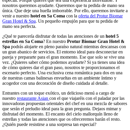
especial. Porque quieres que sea una experiencia inolvidable. Y
nosotros queremos ayudarte. Queremos que tu pedida de mano sea
única. Que deje una huella imborrable. Por ello, queremos invitarte a
venir a nuestro
hotel en Sa Coma
con la
oferta del Protur Biomar
Gran Hotel & Spa
. Un pequeño empujón para que tu pedida de
mano sea perfecta.
¿Qué te parecería disfrutar de todas las atenciones de un
hotel 5
estrellas en Sa Coma
? En nuestro
Protur Biomar Gran Hotel &
Spa
podrás alojarte en pleno paraíso natural mientras descansas con
un gran abanico de servicios. El entorno ideal para desconectar en
pareja y prepararte para el gran momento. Ese que solo se vive una
vez. ¿Quieres saber cómo podemos ayudarte? Si ya tienes una idea
de cómo quieres dar el gran paso, nosotros te proporcionamos el
escenario perfecto. Una exclusiva cena romántica para dos en una
de nuestras camas balinesas envueltas en un ambiente íntimo y
acogedor con una decoración de diseño cuidada al detalle.
Entrantes con un toque exótico, un delicioso menú a cargo de
nuestro
restaurante Asian
con el que viajaréis con el paladar por las
innovadoras propuestas orientales del chef en una mezcla de sabores
que serán el preludio ideal para la gran pregunta. Dejaos mimar y
disfrutad del momento. El encanto del cielo mallorquín lleno de
estrellas y todas las atenciones que os ofreceremos harán el resto.
¿Quién puede resistirse a una sorpresa tan especial?