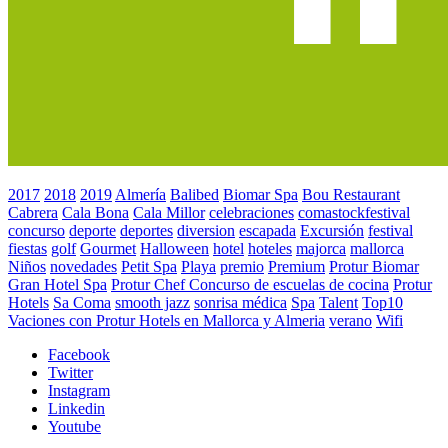
2017
2018
2019
Almería
Balibed
Biomar Spa
Bou Restaurant
Cabrera
Cala Bona
Cala Millor
celebraciones
comastockfestival
concurso
deporte
deportes
diversion
escapada
Excursión
festival
fiestas
golf
Gourmet
Halloween
hotel
hoteles
majorca
mallorca
Niños
novedades
Petit Spa
Playa
premio
Premium
Protur Biomar
Gran Hotel Spa
Protur Chef Concurso de escuelas de cocina
Protur
Hotels
Sa Coma
smooth jazz
sonrisa médica
Spa
Talent
Top10
Vaciones con Protur Hotels en Mallorca y Almeria
verano
Wifi
Facebook
Twitter
Instagram
Linkedin
Youtube