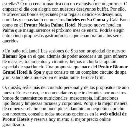
estrellas? O una cena romántica con un exclusivo menú gourmet. O
empezar el día con alegría con nuestros desayunos buffet. Por ello,
te ofrecemos bonos especiales para regalar deliciosos desayunos,
comidas y cenas tanto en nuestros
hoteles en Sa Coma
y Cala Bona
como en el
Protur Naisa Palma Hotel
. Nuestro nuevo hotel en
Palma que inauguraremos el próximo mes de enero. Podrás elegir
entre cinco propuestas gastronómicas que enamorarán a tus seres
queridos.
¿Un baño relajante? Las sesiones de Spa son propiedad de nuestro
Biomar Spa
en el que, además de poder acceder a un gran número
de masajes, tratamientos y circuitos, hemos incluido la opción
especial de spa+lunch. Una propuesta que nace del
Protur Biomar
Grand Hotel & Spa
y que consiste en un completo circuito de spa
y un saludable almuerzo en el restaurante Terrace Grill.
O, quizás, seáis más del cuidado personal y de los propósitos de año
nuevo. En ese caso, te recomendamos que te decantes por nuestros
bonos de tratamientos nutricionales, mesoterapia, infiltraciones
lipolíticas y limpiezas faciales y corporales. Porque la mejor manera
de comenzar el año con buen pie es dándote un pequeño capricho
con nosotros, consulta todas nuestras opciones en la
web oficial de
Protur Hotels
y reserva hoy mismo al mejor precio online
garantizado.