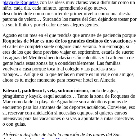
playa de Roquetas
con las ideas muy claras: vas a disfrutar como un
niño, cada día, cada minuto, aprendiendo algo nuevo,
descubriéndote como un surfer de primer nivel o como una diestra
patrona de velero… Surcando los mares del Sur, dejándote tostar por
su sol infinito y por el calor de sus alegres gentes.
Agosto es un mes en el que tendrás que armarte de paciencia porque
Roquetas de Mar es uno de los grandes destinos de vacacione
s y
el cartel de completo suele colgarse cada verano. Sin embargo, si
eres de los que tiene previsto viajar en septiembre, estarás de suerte:
las aguas del Mediterráneo todavía están calentitas y la afluencia de
gente hacia estas zonas baja considerablemente. Las familias
vuelven a casa porque toca ir al colegio y las parejas a sus
trabajos… Así que si lo que tenías en mente es un viaje con amigos,
ahora es tu mejor momento para reservar hotel en Almería.
Kitesurf, paddlesurf, vela, submarinismo
, moto de agua,
piragüismo y kayak, esquí acuático… Tanto la zona de Roquetas de
Mar como la de la playa de Aguadulce son auténticos puntos de
encuentro para los amantes de los deportes acuáticos. Conviene, eso
sí, reservar con antelación si necesitas equipos, si quieres cursos
intensivos para las vacaciones o si vas a apuntarte a rutas colectivas
o con guías.
Atrévete a disfrutar de toda la emoción de los mares del Sur.