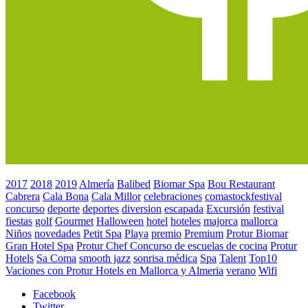
2017
2018
2019
Almería
Balibed
Biomar Spa
Bou Restaurant
Cabrera
Cala Bona
Cala Millor
celebraciones
comastockfestival
concurso
deporte
deportes
diversion
escapada
Excursión
festival
fiestas
golf
Gourmet
Halloween
hotel
hoteles
majorca
mallorca
Niños
novedades
Petit Spa
Playa
premio
Premium
Protur Biomar
Gran Hotel Spa
Protur Chef Concurso de escuelas de cocina
Protur
Hotels
Sa Coma
smooth jazz
sonrisa médica
Spa
Talent
Top10
Vaciones con Protur Hotels en Mallorca y Almeria
verano
Wifi
Facebook
Twitter