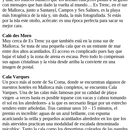
con mensajes que han dado la vuelta al mundo… Es Trenc, en el sur
de Mallorca, junto a Santanyí, Campos y Ses Salines, es la playa
más fotogénica de la isla y, sin duda, la más fotografiada. Si estás
por la isla este otoño, acércate: es una época perfecta para sacar su
mejor cara.
Caló des Moro
Muy cerca de Es Trenc ya que también está en la zona sur de
Mallorca. Se trata de una pequeña cala que es un entrante de mar
entre dos altos acantilados. El acceso es complicado pues hay que
bajar el talud y la zona de arena es escasa. Pero todo lo compensan
sus aguas cristalinas y la vista desde arriba la convierte en una
imagen de postal.
Cala Varques
Un poco más al norte de Sa Coma, donde se encuentran algunos de
nuestros hoteles en Mallorca más completos, se encuentra Cala
Varques. Una de las calas más famosas por su calidad de playa
virgen -a veces hasta es posible toparse con vacas y cabras tomando
el sol en los alrededores- a la que es necesario llegar por un estrecho
sendero entre arboledas. Tras caminar unos 10 – 15 minutos, el
premio es increíble: aguas de un azul brillante, con espuma
acariciando la orilla y pequeños acantilados alrededor en los que los
más atrevidos practican una modalidad de escalada denominada
psicobloc. Tanto la cala como los deportistas colgados de las paredes