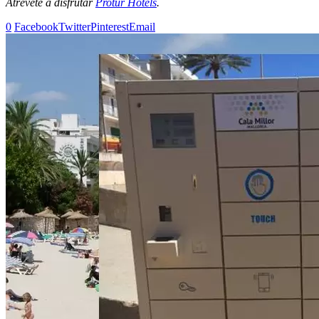
Atrévete a disfrutar
Protur Hotels
.
0
Facebook
Twitter
Pinterest
Email