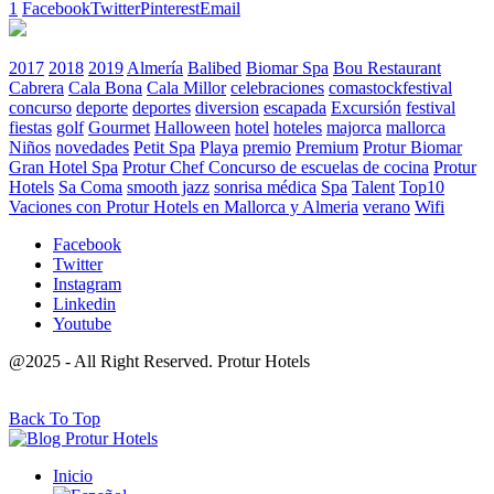
1
Facebook
Twitter
Pinterest
Email
2017
2018
2019
Almería
Balibed
Biomar Spa
Bou Restaurant
Cabrera
Cala Bona
Cala Millor
celebraciones
comastockfestival
concurso
deporte
deportes
diversion
escapada
Excursión
festival
fiestas
golf
Gourmet
Halloween
hotel
hoteles
majorca
mallorca
Niños
novedades
Petit Spa
Playa
premio
Premium
Protur Biomar
Gran Hotel Spa
Protur Chef Concurso de escuelas de cocina
Protur
Hotels
Sa Coma
smooth jazz
sonrisa médica
Spa
Talent
Top10
Vaciones con Protur Hotels en Mallorca y Almeria
verano
Wifi
Facebook
Twitter
Instagram
Linkedin
Youtube
@2025 - All Right Reserved. Protur Hotels
Back To Top
Inicio