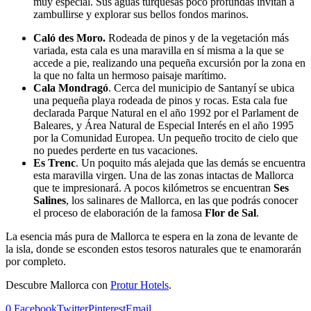
muy especial. Sus aguas turquesas poco profundas invitan a
zambullirse y explorar sus bellos fondos marinos.
Caló des Moro.
Rodeada de pinos y de la vegetación más
variada, esta cala es una maravilla en sí misma a la que se
accede a pie, realizando una pequeña excursión por la zona en
la que no falta un hermoso paisaje marítimo.
Cala Mondragó
. Cerca del municipio de Santanyí se ubica
una pequeña playa rodeada de pinos y rocas. Esta cala fue
declarada Parque Natural en el año 1992 por el Parlament de
Baleares, y Área Natural de Especial Interés en el año 1995
por la Comunidad Europea. Un pequeño trocito de cielo que
no puedes perderte en tus vacaciones.
Es Trenc
. Un poquito más alejada que las demás se encuentra
esta maravilla virgen. Una de las zonas intactas de Mallorca
que te impresionará. A pocos kilómetros se encuentran
Ses
Salines
, los salinares de Mallorca, en las que podrás conocer
el proceso de elaboración de la famosa
Flor de Sal
.
La esencia más pura de Mallorca te espera en la zona de levante de
la isla, donde se esconden estos tesoros naturales que te enamorarán
por completo.
Descubre Mallorca con
Protur Hotels
.
0
Facebook
Twitter
Pinterest
Email