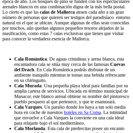
época de año. Los bosques de pino se funden con los espectaculares
arenales blancos en una combinación digna de la más bella postal.
Lo cierto es que las
calas de Mallorca
atraen cada año a un gran
número de personas que quieren ser testigos del paradisíaco entorno
natural en el que se ubican. Aunque algunas de ellas sean conocidas
por muchos, aún quedan algunos pequeños tesoros alejados de la
masificación, como estas 7 calas exclusivas que tienes que visitar
para conocer la verdadera esencia de Mallorca.
Cala Romántica
. De aguas cristalinas y arena blanca, esta
encantadora cala se sitúa muy cerca de las famosas
Cuevas
del Drach
. En Cala Romántica podrás disfrutar de un
ambiente tranquilo mientras te tomas una bebida refrescante
en su chiringuito.
Cala Murada
. Una pequeña playa ideal para familias por su
amplia cartera de servicios. Ubicada en término municipal de
Manacor, este blanco arenal obtiene su nombre del pintoresco
pueblo pesquero al que pertenece, y que te enamorará.
Cala Varques
. Un paraíso donde los haya a tan solo media
hora en coche de nuestros
hoteles en Sa Coma
. La intimidad
que envuelve a Cala Varques la convierte en una cala ideal
para relajarte bajo el sol mediterráneo.
Cala Morlanda
. Esta cala de piedrecitas posee un encanto