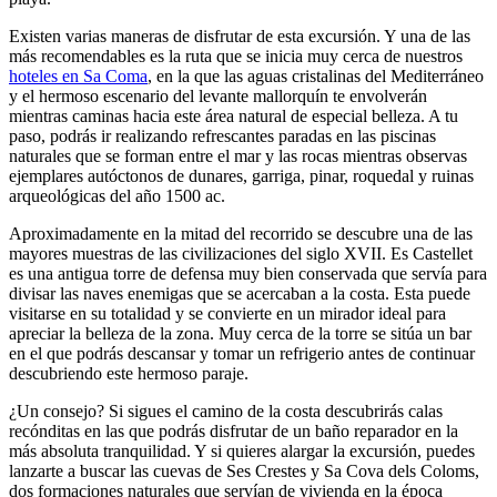
Existen varias maneras de disfrutar de esta excursión. Y una de las
más recomendables es la ruta que se inicia muy cerca de nuestros
hoteles en Sa Coma
, en la que las aguas cristalinas del Mediterráneo
y el hermoso escenario del levante mallorquín te envolverán
mientras caminas hacia este área natural de especial belleza. A tu
paso, podrás ir realizando refrescantes paradas en las piscinas
naturales que se forman entre el mar y las rocas mientras observas
ejemplares autóctonos de dunares, garriga, pinar, roquedal y ruinas
arqueológicas del año 1500 ac.
Aproximadamente en la mitad del recorrido se descubre una de las
mayores muestras de las civilizaciones del siglo XVII. Es Castellet
es una antigua torre de defensa muy bien conservada que servía para
divisar las naves enemigas que se acercaban a la costa. Esta puede
visitarse en su totalidad y se convierte en un mirador ideal para
apreciar la belleza de la zona. Muy cerca de la torre se sitúa un bar
en el que podrás descansar y tomar un refrigerio antes de continuar
descubriendo este hermoso paraje.
¿Un consejo? Si sigues el camino de la costa descubrirás calas
recónditas en las que podrás disfrutar de un baño reparador en la
más absoluta tranquilidad. Y si quieres alargar la excursión, puedes
lanzarte a buscar las cuevas de Ses Crestes y Sa Cova dels Coloms,
dos formaciones naturales que servían de vivienda en la época