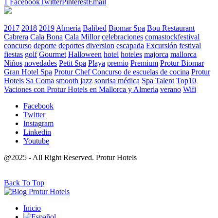
1
Facebook
Twitter
Pinterest
Email
2017
2018
2019
Almería
Balibed
Biomar Spa
Bou Restaurant
Cabrera
Cala Bona
Cala Millor
celebraciones
comastockfestival
concurso
deporte
deportes
diversion
escapada
Excursión
festival
fiestas
golf
Gourmet
Halloween
hotel
hoteles
majorca
mallorca
Niños
novedades
Petit Spa
Playa
premio
Premium
Protur Biomar
Gran Hotel Spa
Protur Chef Concurso de escuelas de cocina
Protur
Hotels
Sa Coma
smooth jazz
sonrisa médica
Spa
Talent
Top10
Vaciones con Protur Hotels en Mallorca y Almeria
verano
Wifi
Facebook
Twitter
Instagram
Linkedin
Youtube
@2025 - All Right Reserved. Protur Hotels
Back To Top
Inicio