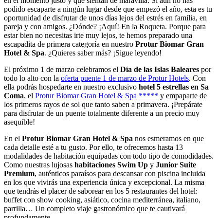
en el momento justo y que sientan de maravilla. Si aún no has
podido escaparte a ningún lugar desde que empezó el año, esta es tu
oportunidad de disfrutar de unos días lejos del estrés en familia, en
pareja y con amigos. ¿Dónde? ¡Aquí! En la Roqueta. Porque para
estar bien no necesitas irte muy lejos, te hemos preparado una
escapadita de primera categoría en nuestro
Protur Biomar Gran
Hotel & Spa
. ¿Quieres saber más? ¡Sigue leyendo!
El próximo 1 de marzo celebramos el
Día de las Islas Baleares
por
todo lo alto con la
oferta puente 1 de marzo de Protur Hotels
. Con
ella podrás hospedarte en nuestro exclusivo
hotel 5 estrellas en Sa
Coma
, el
Protur Biomar Gran Hotel & Spa *****
y empaparte de
los primeros rayos de sol que tanto saben a primavera. ¡Prepárate
para disfrutar de un puente totalmente diferente a un precio muy
asequible!
En el
Protur Biomar Gran Hotel & Spa
nos esmeramos en que
cada detalle esté a tu gusto. Por ello, te ofrecemos hasta 13
modalidades de habitación equipadas con todo tipo de comodidades.
Como nuestras lujosas
habitaciones Swim Up
y
Junior Suite
Premium
, auténticos paraísos para descansar con piscina incluida
en los que vivirás una experiencia única y excepcional. La misma
que tendrás el placer de saborear en los 5 restaurantes del hotel:
buffet con show cooking, asiático, cocina mediterránea, italiano,
parrilla… Un completo viaje gastronómico que te cautivará
profundamente.