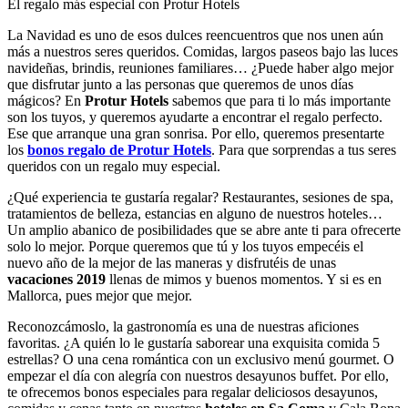
El regalo más especial con Protur Hotels
La Navidad es uno de esos dulces reencuentros que nos unen aún
más a nuestros seres queridos. Comidas, largos paseos bajo las luces
navideñas, brindis, reuniones familiares… ¿Puede haber algo mejor
que disfrutar junto a las personas que queremos de unos días
mágicos? En
Protur Hotels
sabemos que para ti lo más importante
son los tuyos, y queremos ayudarte a encontrar el regalo perfecto.
Ese que arranque una gran sonrisa. Por ello, queremos presentarte
los
bonos regalo de Protur Hotels
. Para que sorprendas a tus seres
queridos con un regalo muy especial.
¿Qué experiencia te gustaría regalar? Restaurantes, sesiones de spa,
tratamientos de belleza, estancias en alguno de nuestros hoteles…
Un amplio abanico de posibilidades que se abre ante ti para ofrecerte
solo lo mejor. Porque queremos que tú y los tuyos empecéis el
nuevo año de la mejor de las maneras y disfrutéis de unas
vacaciones 2019
llenas de mimos y buenos momentos. Y si es en
Mallorca, pues mejor que mejor.
Reconozcámoslo, la gastronomía es una de nuestras aficiones
favoritas. ¿A quién lo le gustaría saborear una exquisita comida 5
estrellas? O una cena romántica con un exclusivo menú gourmet. O
empezar el día con alegría con nuestros desayunos buffet. Por ello,
te ofrecemos bonos especiales para regalar deliciosos desayunos,