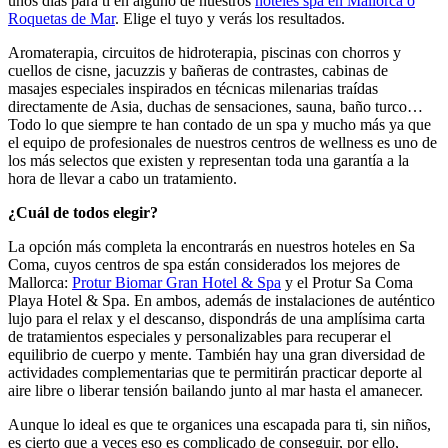
unos días para ti en alguno de nuestros
hoteles spa en Mallorca o
Roquetas de Mar
. Elige el tuyo y verás los resultados.
Aromaterapia, circuitos de hidroterapia, piscinas con chorros y
cuellos de cisne, jacuzzis y bañeras de contrastes, cabinas de
masajes especiales inspirados en técnicas milenarias traídas
directamente de Asia, duchas de sensaciones, sauna, baño turco…
Todo lo que siempre te han contado de un spa y mucho más ya que
el equipo de profesionales de nuestros centros de wellness es uno de
los más selectos que existen y representan toda una garantía a la
hora de llevar a cabo un tratamiento.
¿Cuál de todos elegir?
La opción más completa la encontrarás en nuestros hoteles en Sa
Coma, cuyos centros de spa están considerados los mejores de
Mallorca:
Protur Biomar Gran Hotel & Spa
y el Protur Sa Coma
Playa Hotel & Spa. En ambos, además de instalaciones de auténtico
lujo para el relax y el descanso, dispondrás de una amplísima carta
de tratamientos especiales y personalizables para recuperar el
equilibrio de cuerpo y mente. También hay una gran diversidad de
actividades complementarias que te permitirán practicar deporte al
aire libre o liberar tensión bailando junto al mar hasta el amanecer.
Aunque lo ideal es que te organices una escapada para ti, sin niños,
es cierto que a veces eso es complicado de conseguir, por ello,