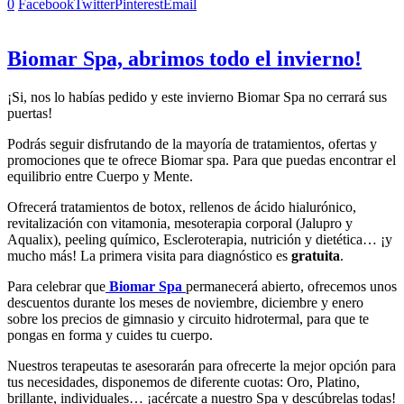
0
Facebook
Twitter
Pinterest
Email
Biomar Spa, abrimos todo el invierno!
¡Si, nos lo habías pedido y este invierno Biomar Spa no cerrará sus
puertas!
Podrás seguir disfrutando de la mayoría de tratamientos, ofertas y
promociones que te ofrece Biomar spa. Para que puedas encontrar el
equilibrio entre Cuerpo y Mente.
Ofrecerá tratamientos de botox, rellenos de ácido hialurónico,
revitalización con vitamonia, mesoterapia corporal (Jalupro y
Aqualix), peeling químico, Escleroterapia, nutrición y dietética… ¡y
mucho más! La primera visita para diagnóstico es
gratuita
.
Para celebrar que
Biomar Spa
permanecerá abierto, ofrecemos unos
descuentos durante los meses de noviembre, diciembre y enero
sobre los precios de gimnasio y circuito hidrotermal, para que te
pongas en forma y cuides tu cuerpo.
Nuestros terapeutas te asesorarán para ofrecerte la mejor opción para
tus necesidades, disponemos de diferente cuotas: Oro, Platino,
brillante, individuales… ¡acércate a nuestro Spa y descúbrelas todas!