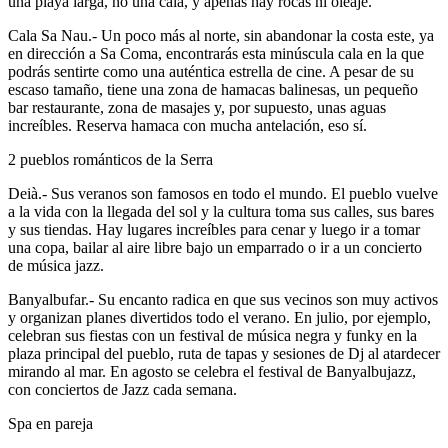
una playa larga, no una cala, y apenas hay rocas ni oleaje.
Cala Sa Nau.- Un poco más al norte, sin abandonar la costa este, ya
en dirección a Sa Coma, encontrarás esta minúscula cala en la que
podrás sentirte como una auténtica estrella de cine. A pesar de su
escaso tamaño, tiene una zona de hamacas balinesas, un pequeño
bar restaurante, zona de masajes y, por supuesto, unas aguas
increíbles. Reserva hamaca con mucha antelación, eso sí.
2 pueblos románticos de la Serra
Deià.- Sus veranos son famosos en todo el mundo. El pueblo vuelve
a la vida con la llegada del sol y la cultura toma sus calles, sus bares
y sus tiendas. Hay lugares increíbles para cenar y luego ir a tomar
una copa, bailar al aire libre bajo un emparrado o ir a un concierto
de música jazz.
Banyalbufar.- Su encanto radica en que sus vecinos son muy activos
y organizan planes divertidos todo el verano. En julio, por ejemplo,
celebran sus fiestas con un festival de música negra y funky en la
plaza principal del pueblo, ruta de tapas y sesiones de Dj al atardecer
mirando al mar. En agosto se celebra el festival de Banyalbujazz,
con conciertos de Jazz cada semana.
Spa en pareja