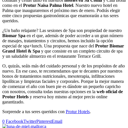
comidas y cenas tanto en nuestros
hoteles en Sa Coma
y Cala Bona
como en el
Protur Naisa Palma Hotel
. Nuestro nuevo hotel en
Palma que inauguraremos el próximo mes de enero. Podrás elegir
entre cinco propuestas gastronómicas que enamorarán a tus seres
queridos.
¿Un baño relajante? Las sesiones de Spa son propiedad de nuestro
Biomar Spa
en el que, además de poder acceder a un gran número
de masajes, tratamientos y circuitos, hemos incluido la opción
especial de spa+lunch. Una propuesta que nace del
Protur Biomar
Grand Hotel & Spa
y que consiste en un completo circuito de spa
y un saludable almuerzo en el restaurante Terrace Grill.
O, quizás, seáis más del cuidado personal y de los propósitos de año
nuevo. En ese caso, te recomendamos que te decantes por nuestros
bonos de tratamientos nutricionales, mesoterapia, infiltraciones
lipolíticas y limpiezas faciales y corporales. Porque la mejor manera
de comenzar el año con buen pie es dándote un pequeño capricho
con nosotros, consulta todas nuestras opciones en la
web oficial de
Protur Hotels
y reserva hoy mismo al mejor precio online
garantizado.
Sorprende a tus seres queridos con
Protur Hotels
.
0
Facebook
Twitter
Pinterest
Email