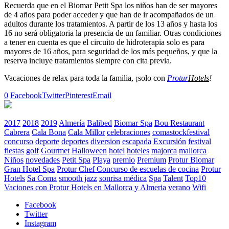
Recuerda que en el Biomar Petit Spa los niños han de ser mayores
de 4 años para poder acceder y que han de ir acompañados de un
adultos durante los tratamientos. A partir de los 13 años y hasta los
16 no será obligatoria la presencia de un familiar. Otras condiciones
a tener en cuenta es que el circuito de hidroterapia solo es para
mayores de 16 años, para seguridad de los más pequeños, y que la
reserva incluye tratamientos siempre con cita previa.
Vacaciones de relax para toda la familia, ¡solo con
Protur
Hotels
!
0
Facebook
Twitter
Pinterest
Email
2017
2018
2019
Almería
Balibed
Biomar Spa
Bou Restaurant
Cabrera
Cala Bona
Cala Millor
celebraciones
comastockfestival
concurso
deporte
deportes
diversion
escapada
Excursión
festival
fiestas
golf
Gourmet
Halloween
hotel
hoteles
majorca
mallorca
Niños
novedades
Petit Spa
Playa
premio
Premium
Protur Biomar
Gran Hotel Spa
Protur Chef Concurso de escuelas de cocina
Protur
Hotels
Sa Coma
smooth jazz
sonrisa médica
Spa
Talent
Top10
Vaciones con Protur Hotels en Mallorca y Almeria
verano
Wifi
Facebook
Twitter
Instagram