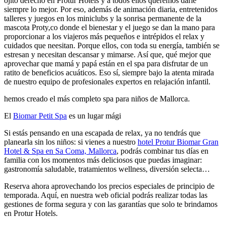
ojito derecho en Protur Hotels y a todos ellos queremos darle
siempre lo mejor. Por eso, además de animación diaria, entretenidos
talleres y juegos en los miniclubs y la sonrisa permanente de la
mascota Proty,co donde el bienestar y el juego se dan la mano para
proporcionar a los viajeros más pequeños e intrépidos el relax y
cuidados que neesitan. Porque ellos, con toda su energía, también se
estresan y necesitan descansar y mimarse. Así que, qué mejor que
aprovechar que mamá y papá están en el spa para disfrutar de un
ratito de beneficios acuáticos. Eso sí, siempre bajo la atenta mirada
de nuestro equipo de profesionales expertos en relajación infantil.
hemos creado el más completo spa para niños de Mallorca.
El
Biomar Petit Spa
es un lugar mági
Si estás pensando en una escapada de relax, ya no tendrás que
planearla sin los niños: si vienes a nuestro
hotel Protur Biomar Gran
Hotel & Spa en Sa Coma, Mallorca
, podrás combinar tus días en
familia con los momentos más deliciosos que puedas imaginar:
gastronomía saludable, tratamientos wellness, diversión selecta…
Reserva ahora aprovechando los precios especiales de principio de
temporada. Aquí, en nuestra web oficial podrás realizar todas las
gestiones de forma segura y con las garantías que solo te brindamos
en Protur Hotels.