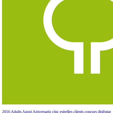
2016
Adults
Agost
Aniversario
cinc estrelles
clients
concurs
disfrutar