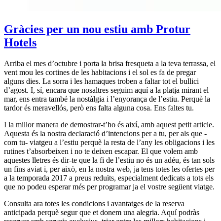
Gràcies per un nou estiu amb Protur
Hotels
Arriba el mes d’octubre i porta la brisa fresqueta a la teva terrassa, el
vent mou les cortines de les habitacions i el sol es fa de pregar
alguns dies. La sorra i les hamaques troben a faltar tot el bullici
d’agost. I, sí, encara que nosaltres seguim aquí a la platja mirant el
mar, ens entra també la nostàlgia i l’enyorança de l’estiu. Perquè la
tardor és meravellós, però ens falta alguna cosa. Ens faltes tu.
I la millor manera de demostrar-t’ho és així, amb aquest petit article.
Aquesta és la nostra declaració d’intencions per a tu, per als que -
com tu- viatgeu a l’estiu perquè la resta de l’any les obligacions i les
rutines t’absorbeixen i no te deixen escapar. El que volem amb
aquestes lletres és dir-te que la fi de l’estiu no és un adéu, és tan sols
un fins aviat i, per això, en la nostra web, ja tens totes les ofertes per
a la temporada 2017 a preus reduïts, especialment dedicats a tots els
que no podeu esperar més per programar ja el vostre següent viatge.
Consulta ara totes les condicions i avantatges de la reserva
anticipada perquè segur que et donem una alegria. Aquí podràs