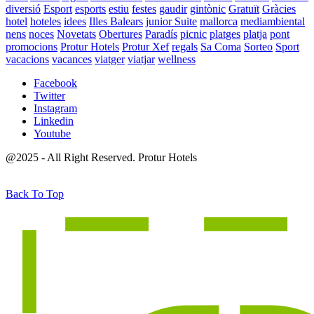
diversió
Esport
esports
estiu
festes
gaudir
gintònic
Gratuït
Gràcies
hotel
hoteles
idees
Illes Balears
junior Suite
mallorca
mediambiental
nens
noces
Novetats
Obertures
Paradís
picnic
platges
platja
pont
promocions
Protur Hotels
Protur Xef
regals
Sa Coma
Sorteo
Sport
vacacions
vacances
viatger
viatjar
wellness
Facebook
Twitter
Instagram
Linkedin
Youtube
@2025 - All Right Reserved. Protur Hotels
Back To Top