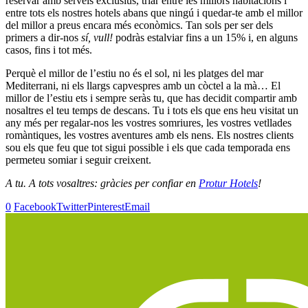
reservar amb serveis exclusius, triar entre les millors habitacions i
entre tots els nostres hotels abans que ningú i quedar-te amb el millor
del millor a preus encara més econòmics. Tan sols per ser dels
primers a dir-nos
sí, vull!
podràs estalviar fins a un 15% i, en alguns
casos, fins i tot més.
Perquè el millor de l’estiu no és el sol, ni les platges del mar
Mediterrani, ni els llargs capvespres amb un còctel a la mà… El
millor de l’estiu ets i sempre seràs tu, que has decidit compartir amb
nosaltres el teu temps de descans. Tu i tots els que ens heu visitat un
any més per regalar-nos les vostres somriures, les vostres vetllades
romàntiques, les vostres aventures amb els nens. Els nostres clients
sou els que feu que tot sigui possible i els que cada temporada ens
permeteu somiar i seguir creixent.
A tu. A tots vosaltres: gràcies per confiar en
Protur Hotels
!
0
Facebook
Twitter
Pinterest
Email