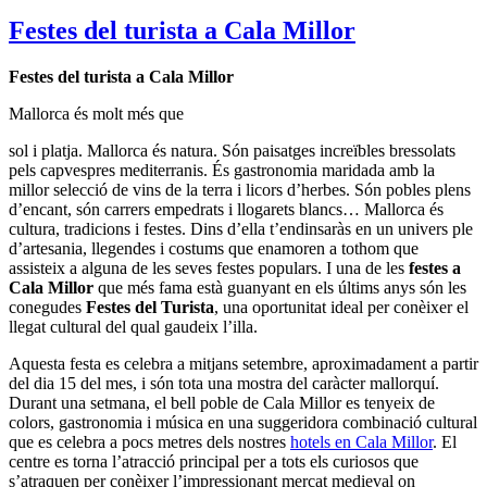
Festes del turista a Cala Millor
Festes del turista a Cala Millor
Mallorca és molt més que
sol i platja. Mallorca és natura. Són paisatges increïbles bressolats
pels capvespres mediterranis. És gastronomia maridada amb la
millor selecció de vins de la terra i licors d’herbes. Són pobles plens
d’encant, són carrers empedrats i llogarets blancs… Mallorca és
cultura, tradicions i festes. Dins d’ella t’endinsaràs en un univers ple
d’artesania, llegendes i costums que enamoren a tothom que
assisteix a alguna de les seves festes populars. I una de les
festes a
Cala Millor
que més fama està guanyant en els últims anys són les
conegudes
Festes del Turista
, una oportunitat ideal per conèixer el
llegat cultural del qual gaudeix l’illa.
Aquesta festa es celebra a mitjans setembre, aproximadament a partir
del dia 15 del mes, i són tota una mostra del caràcter mallorquí.
Durant una setmana, el bell poble de Cala Millor es tenyeix de
colors, gastronomia i música en una suggeridora combinació cultural
que es celebra a pocs metres dels nostres
hotels en Cala Millor
. El
centre es torna l’atracció principal per a tots els curiosos que
s’atraquen per conèixer l’impressionant mercat medieval on