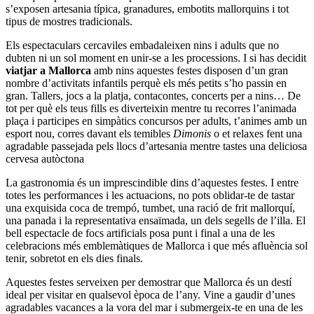
s’exposen artesania típica, granadures, embotits mallorquins i tot
tipus de mostres tradicionals.
Els espectaculars cercaviles embadaleixen nins i adults que no
dubten ni un sol moment en unir-se a les processions. I si has decidit
viatjar a Mallorca
amb nins aquestes festes disposen d’un gran
nombre d’activitats infantils perquè els més petits s’ho passin en
gran. Tallers, jocs a la platja, contacontes, concerts per a nins… De
tot per què els teus fills es diverteixin mentre tu recorres l’animada
plaça i participes en simpàtics concursos per adults, t’animes amb un
esport nou, corres davant els temibles
Dimonis
o et relaxes fent una
agradable passejada pels llocs d’artesania mentre tastes una deliciosa
cervesa autòctona
La gastronomia és un imprescindible dins d’aquestes festes. I entre
totes les performances i les actuacions, no pots oblidar-te de tastar
una exquisida coca de trempó, tumbet, una ració de frit mallorquí,
una panada i la representativa ensaïmada, un dels segells de l’illa. El
bell espectacle de focs artificials posa punt i final a una de les
celebracions més emblemàtiques de Mallorca i que més afluència sol
tenir, sobretot en els dies finals.
Aquestes festes serveixen per demostrar que Mallorca és un destí
ideal per visitar en qualsevol època de l’any. Vine a gaudir d’unes
agradables vacances a la vora del mar i submergeix-te en una de les