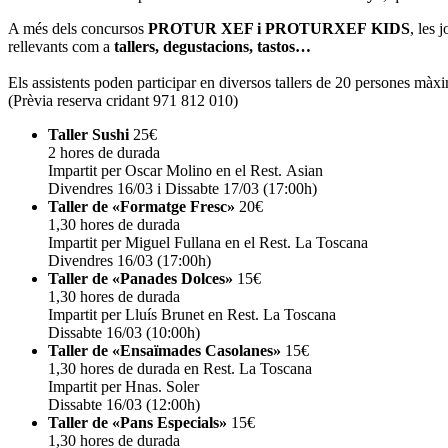
A més dels concursos
PROTUR XEF i PROTURXEF KIDS
, les 
rellevants com a
tallers, degustacions, tastos…
Els assistents poden participar en diversos tallers de 20 persones màx
(Prèvia reserva cridant 971 812 010)
Taller Sushi
25€
2 hores de durada
Impartit per Oscar Molino en el Rest. Asian
Divendres 16/03 i Dissabte 17/03 (17:00h)
Taller de «Formatge Fresc»
20€
1,30 hores de durada
Impartit per Miguel Fullana en el Rest. La Toscana
Divendres 16/03 (17:00h)
Taller de «Panades Dolces»
15€
1,30 hores de durada
Impartit per Lluís Brunet en Rest. La Toscana
Dissabte 16/03 (10:00h)
Taller de «Ensaïmades Casolanes»
15€
1,30 hores de durada en Rest. La Toscana
Impartit per Hnas. Soler
Dissabte 16/03 (12:00h)
Taller de «Pans Especials»
15€
1,30 hores de durada