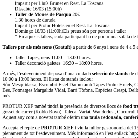
Impartit per Lluís Brunet en Rest. La Toscana
Dissabte 16/03 (15:00h)
Taller de Mones de Pasqua
20€
1,30 hores de durada
Impartit per Protur Hotels en el Rest. La Toscana
Domingo 18/03 (11:00h)Els preus són per persona i taller
* En aquests tallers, cada participant ha de portar una safata de 
Tallers per als més nens (Gratuït)
a partir de 6 anys i nens de 4 a 5 
Taller Tapes, nens 11:00 – 13:00 hores.
Taller decoració galetes, 16:30 – 18:00 hores.
A més, l’esdeveniment disposa d’una cuidada
selecció de stands
de di
10:00 a 13:00 hores. El llistat de stands inclou:
Són Mesquidassa, Escombri Estel Damm amb Tapes Protur Hotels, Ca
Bes, Fotmatges Margalida Vidal, Barri Tòfona, Espécies Crespi, Delíc
més….
PROTUR XEF també tindrà la presència de diversos llocs de
food t
gosset de carrer (Koldo Royo), Taleca, Variat, Wanderlust, Cucurrull
Aquest any com a novetat també oferim una
taula redonada, conferè
Accepta el repte de
PROTUR XEF
i viu la millor gastronomia del 1
plenament de tot l’esdeveniment. Més informació en l’est enllaci: http