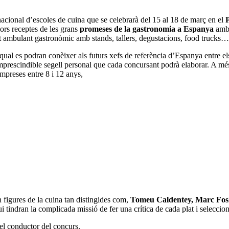
acional d’escoles de cuina que se celebrarà del 15 al 18 de març en el
P
lors receptes de les grans
promeses de la gastronomia a Espanya
amb 
rcat ambulant gastronòmic amb stands, tallers, degustacions, food trucks…
qual es podran conèixer als futurs xefs de referència d’Espanya entre el
 l’imprescindible segell personal que cada concursant podrà elaborar.
mpreses entre 8 i 12 anys,
 figures de la cuina tan distingides com,
Tomeu Caldentey, Marc Fosh
ui tindran la complicada missió de fer una crítica de cada plat i selecci
 el conductor del concurs.