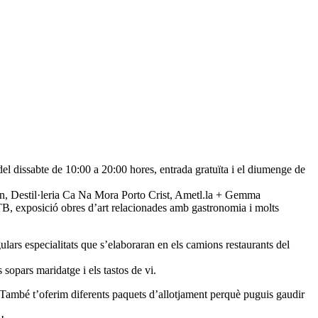
el dissabte de 10:00 a 20:00 hores, entrada gratuïta i el diumenge de
 Destil·leria Ca Na Mora Porto Crist, Ametl.la + Gemma
TB, exposició obres d’art relacionades amb gastronomia i molts
gulars especialitats que s’elaboraran en els camions restaurants del
opars maridatge i els tastos de vi.
ambé t’oferim diferents paquets d’allotjament perquè puguis gaudir