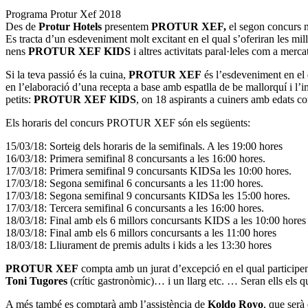
Programa Protur Xef 2018
Des de
Protur Hotels
presentem
PROTUR XEF,
el segon concurs n
Es tracta d’un esdeveniment molt excitant en el qual s’oferiran les mil
nens
PROTUR XEF KIDS
i altres activitats paral·leles com a me
Si la teva passió és la cuina,
PROTUR XEF
és l’esdeveniment en el 
en l’elaboració d’una recepta a base amb espatlla de be mallorquí i
petits:
PROTUR XEF KIDS
, on 18 aspirants a cuiners amb edats co
Els horaris del concurs PROTUR XEF són els següents:
15/03/18: Sorteig dels horaris de la semifinals. A les 19:00 hores
16/03/18: Primera semifinal 8 concursants a les 16:00 hores.
17/03/18: Primera semifinal 9 concursants KIDSa les 10:00 hores.
17/03/18: Segona semifinal 6 concursants a les 11:00 hores.
17/03/18: Segona semifinal 9 concursants KIDSa les 15:00 hores.
17/03/18: Tercera semifinal 6 concursants a les 16:00 hores.
18/03/18: Final amb els 6 millors concursants KIDS a les 10:00 hores
18/03/18: Final amb els 6 millors concursants a les 11:00 hores
18/03/18: Lliurament de premis adults i kids a les 13:30 hores
PROTUR XEF
compta amb un jurat d’excepció en el qual participen
Toni Tugores
(crític gastronòmic)… i un llarg etc. … Seran ells els q
A més també es comptarà amb l’assistència de
Koldo Royo
, que serà