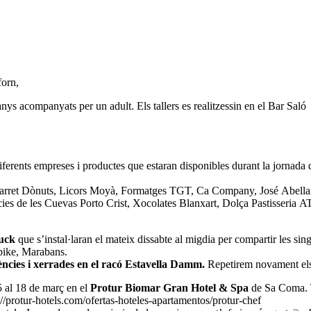
forn,
anys acompanyats per un adult. Els tallers es realitzessin en el Bar Saló
ferents empreses i productes que estaran disponibles durant la jornada d
rret Dònuts, Licors Moyà, Formatges TGT, Ca Company, José Abellan,
ies de les Cuevas Porto Crist, Xocolates Blanxart, Dolça Pastisseria A
ruck
que s’instal·laran el mateix dissabte al migdia per compartir les sin
 bike, Marabans.
ncies i xerrades en el racó Estavella Damm.
Repetirem novament els s
5 al 18 de març en el
Protur Biomar Gran Hotel & Spa
de Sa Coma. T
://protur-hotels.com/ofertas-hoteles-apartamentos/protur-chef