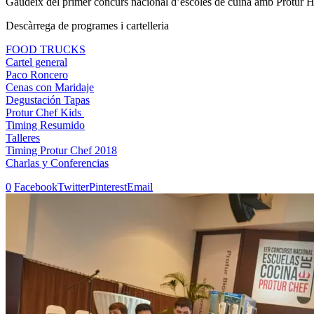
Gaudeix del primer concurs nacional d’escoles de cuina amb Protur Hot
Descàrrega de programes i cartelleria
FOOD TRUCKS
Cartel general
Paco Roncero
Cenas con Maridaje
Degustación Tapas
Protur Chef Kids
Timing Resumido
Talleres
Timing Protur Chef 2018
Charlas y Conferencias
0
Facebook
Twitter
Pinterest
Email