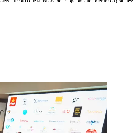
els. I recorda que la majoria de les opcions que t’oferim són gratuïtes!