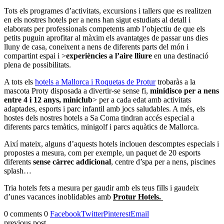
Tots els programes d’activitats, excursions i tallers que es realitzen
en els nostres hotels per a nens han sigut estudiats al detall i
elaborats per professionals competents amb l’objectiu de que els
petits puguin aprofitar al màxim els avantatges de passar uns dies
lluny de casa, coneixent a nens de diferents parts del món i
compartint espai i >
experiències a l’aire lliure
en una destinació
plena de possibilitats.
A tots els
hotels a Mallorca i Roquetas de Protur
trobaràs a la
mascota Proty disposada a divertir-se sense fi,
minidisco per a nens
entre 4 i 12 anys, miniclub
> per a cada edat amb activitats
adaptades, esports i parc infantil amb jocs saludables. A més, els
hostes dels nostres hotels a Sa Coma tindran accés especial a
diferents parcs temàtics, minigolf i parcs aquàtics de Mallorca.
Així mateix, alguns d’aquests hotels inclouen descomptes especials i
propostes a mesura, com per exemple, un paquet de 20 esports
diferents
sense càrrec addicional
, centre d’spa per a nens, piscines
splash…
Tria hotels fets a mesura per gaudir amb els teus fills i gaudeix
d’unes vacances inoblidables amb
Protur Hotels.
0 comments
0
Facebook
Twitter
Pinterest
Email
previous post