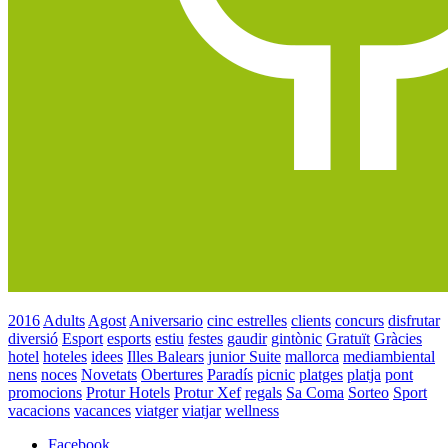
2016
Adults
Agost
Aniversario
cinc estrelles
clients
concurs
disfrutar
diversió
Esport
esports
estiu
festes
gaudir
gintònic
Gratuït
Gràcies
hotel
hoteles
idees
Illes Balears
junior Suite
mallorca
mediambiental
nens
noces
Novetats
Obertures
Paradís
picnic
platges
platja
pont
promocions
Protur Hotels
Protur Xef
regals
Sa Coma
Sorteo
Sport
vacacions
vacances
viatger
viatjar
wellness
Facebook