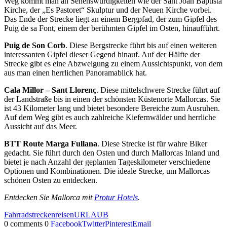
Weg kommt man an Sehenswürdigkeiten wie der Sant Joan Baptista
Kirche, der „Es Pastoret“ Skulptur und der Neuen Kirche vorbei.
Das Ende der Strecke liegt an einem Bergpfad, der zum Gipfel des
Puig de sa Font, einem der berühmten Gipfel im Osten, hinaufführt.
Puig de Son Corb
. Diese Bergstrecke führt bis auf einen weiteren
interessanten Gipfel dieser Gegend hinauf. Auf der Hälfte der
Strecke gibt es eine Abzweigung zu einem Aussichtspunkt, von dem
aus man einen herrlichen Panoramablick hat.
Cala Millor – Sant Llorenç
. Diese mittelschwere Strecke führt auf
der Landstraße bis in einen der schönsten Küstenorte Mallorcas. Sie
ist 43 Kilometer lang und bietet besondere Bereiche zum Ausruhen.
Auf dem Weg gibt es auch zahlreiche Kiefernwälder und herrliche
Aussicht auf das Meer.
BTT Route Marga Fullana
. Diese Strecke ist für wahre Biker
gedacht. Sie führt durch den Osten und durch Mallorcas Inland und
bietet je nach Anzahl der geplanten Tageskilometer verschiedene
Optionen und Kombinationen. Die ideale Strecke, um Mallorcas
schönen Osten zu entdecken.
Entdecken Sie Mallorca mit
Protur Hotels
.
Fahrradstrecken
reisen
URLAUB
0 comments
0
Facebook
Twitter
Pinterest
Email