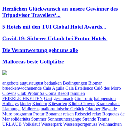
Herzlichen Glückwunsch an unsere Gewinner des
Tripadvisor Travellers‘...
5 Hotels mit den TUI Global Hotel Awards...
Covid-19: Sicherer Urlaub bei Protur Hotels
Die Verantwortung geht uns alle
Mallorcas beste Golfplätze
angebote
augustaugust
bedanken
Bedingungen
Biomar
brueckenwochenende
Cala Agulla
Cala Estellencs
Caló des Moro
Clowns
Club Protur Sa Coma Resort
familien
FEIERLICHKEITEN
Gast
geschmack
Gin Tonic
halbpension
Holidays
kinder
Kindern
Kitesurfen
Klinik-Clowns
Krankenhaus
Llampuga
Mallorcas
mallorquinische Gebäck
Oktober
Playa de
Muro
programm
Protur Bonamar
reisen
Reiseziel
relax
Roquetas de
Mar
solidaritäts
Sommer
Sonnenuntergänge
Strände
Tennis
URLAUB
Volkslauf
Wasserpark
Wassersportgenuss
Weihnachten