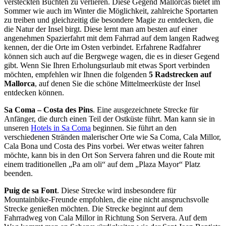
versteckten Buchten zu verlieren. Diese Gegend Mallorcas bietet im
Sommer wie auch im Winter die Möglichkeit, zahlreiche Sportarten
zu treiben und gleichzeitig die besondere Magie zu entdecken, die
die Natur der Insel birgt. Diese lernt man am besten auf einer
angenehmen Spazierfahrt mit dem Fahrrad auf dem langen Radweg
kennen, der die Orte im Osten verbindet. Erfahrene Radfahrer
können sich auch auf die Bergwege wagen, die es in dieser Gegend
gibt. Wenn Sie Ihren Erholungsurlaub mit etwas Sport verbinden
möchten, empfehlen wir Ihnen die folgenden
5 Radstrecken auf
Mallorca
, auf denen Sie die schöne Mittelmeerküste der Insel
entdecken können.
Sa Coma – Costa des Pins
. Eine ausgezeichnete Strecke für
Anfänger, die durch einen Teil der Ostküste führt. Man kann sie in
unseren
Hotels in Sa Coma
beginnen. Sie führt an den
verschiedenen Stränden malerischer Orte wie Sa Coma, Cala Millor,
Cala Bona und Costa des Pins vorbei. Wer etwas weiter fahren
möchte, kann bis in den Ort Son Servera fahren und die Route mit
einem traditionellen „Pa am oli“ auf dem „Plaza Mayor“ Platz
beenden.
Puig de sa Font
. Diese Strecke wird insbesondere für
Mountainbike-Freunde empfohlen, die eine nicht anspruchsvolle
Strecke genießen möchten. Die Strecke beginnt auf dem
Fahrradweg von Cala Millor in Richtung Son Servera. Auf dem