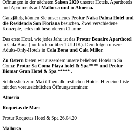
Öffnungen in der nächsten
Saison
2020
unserer Hotels, Aparthotels
und Apartments auf
Mallorca
und in
Almería.
Ganzjährig können Sie unser neues P
rotur Naisa Palma Hotel
und
die
Residencia Son Floriana
besuchen
.
Zwei verschiedene
Konzepte, jedes mit besonderem Charme.
Das erste Hotel, wie jedes Jahr, ist das
Protur Bonaire Aparthotel
in Cala Bona (nur buchbar über TUI.UK). Dem folgen unsere
Adults-Only-Hotels in
Cala Bona
und
Cala Millor.
Zu
Ostern
bieten wir ausserdem unsere beliebten Hotels in Sa
Coma:
Protur Sa Coma Playa hotel & Spa****
und
Protur
Biomar Gran Hotel & Spa *****
.
Schliesslich zum
Mai
öffnen alle restlichen Hotels. Hier eine Liste
mit den voraussichtlichen Öffnungsterminen:
Almería
Roquetas de Mar:
Protur Roquetas Hotel & Spa 26.04.20
Mallorca