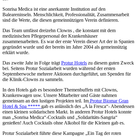
Sonrisa Medica ist eine anerkannte Institution auf den
Baleareninseln. Menschlichkeit, Professionalität, Zusammenarbeit
sind die Werte, die diesen gemeinnützigen Verein definieren.
Das Team umfässt dreizehn Clowns , die konstant mit dem
medizinischen Pflegepersonal der Krankenhäuser
zusammenarbeiten. Es war der erste Verein dieser Art der in Spanien
gegründet wurde und der bereits im Jahre 2004 als gemeinnützig
erklärt wurde.
Das zweite Jahr in Folge trägt
Protur Hotels
zu diesem guten Zweck
bei. Seitens Protur Sozialarbeit wurden während der ersten
Septemberwoche mehrere Aktionen durchgeführt, um Spenden für
die Klinik-Clowns zu sammeln.
In den Hotels gab es besondere Themenbuffets mit Clowns,
Krankenwagen usw. Unsere Mitarbeiter und Gäste nahmen
gemeinsam an den lustigen Projekten teil. Im
Protur Biomar Gran
Hotel & Spa *****
gab es anlässlich des „A la Fresca“- Abendessen
einen kleinen solidarischen Markt. In anderen Protur Hotels konnte
man „Sonrisa Medica“-Cocktails und „Solidaritäts-Sangria“
genießen! Auch Cocktails ohne Alkohol für die Kleinen gab es.
Protur Sozialarbeit führte diese Kampagne „Ein Tag der roten