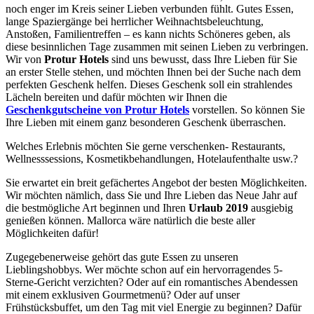
noch enger im Kreis seiner Lieben verbunden fühlt. Gutes Essen,
lange Spaziergänge bei herrlicher Weihnachtsbeleuchtung,
Anstoßen, Familientreffen – es kann nichts Schöneres geben, als
diese besinnlichen Tage zusammen mit seinen Lieben zu verbringen.
Wir von
Protur Hotels
sind uns bewusst, dass Ihre Lieben für Sie
an erster Stelle stehen, und möchten Ihnen bei der Suche nach dem
perfekten Geschenk helfen. Dieses Geschenk soll ein strahlendes
Lächeln bereiten und dafür möchten wir Ihnen die
Geschenkgutscheine von Protur Hotels
vorstellen. So können Sie
Ihre Lieben mit einem ganz besonderen Geschenk überraschen.
Welches Erlebnis möchten Sie gerne verschenken- Restaurants,
Wellnesssessions, Kosmetikbehandlungen, Hotelaufenthalte usw.?
Sie erwartet ein breit gefächertes Angebot der besten Möglichkeiten.
Wir möchten nämlich, dass Sie und Ihre Lieben das Neue Jahr auf
die bestmögliche Art beginnen und Ihren
Urlaub 2019
ausgiebig
genießen können. Mallorca wäre natürlich die beste aller
Möglichkeiten dafür!
Zugegebenerweise gehört das gute Essen zu unseren
Lieblingshobbys. Wer möchte schon auf ein hervorragendes 5-
Sterne-Gericht verzichten? Oder auf ein romantisches Abendessen
mit einem exklusiven Gourmetmenü? Oder auf unser
Frühstücksbuffet, um den Tag mit viel Energie zu beginnen? Dafür