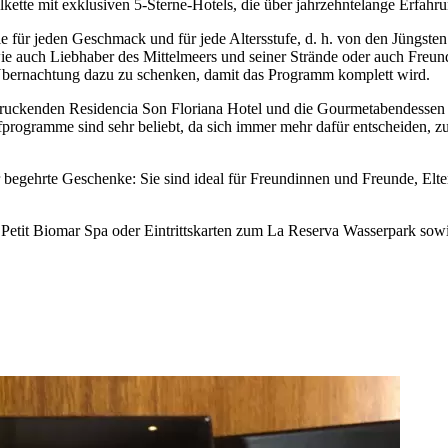
lkette mit exklusiven 5-Sterne-Hotels, die über jahrzehntelange Erfahru
e für jeden Geschmack und für jede Altersstufe, d. h. von den Jüngsten
 wie auch Liebhaber des Mittelmeers und seiner Strände oder auch Fr
 Übernachtung dazu zu schenken, damit das Programm komplett wird.
indruckenden Residencia Son Floriana Hotel und die Gourmetabendesse
rogramme sind sehr beliebt, da sich immer mehr dafür entscheiden, zus
gehrte Geschenke: Sie sind ideal für Freundinnen und Freunde, Elter
Petit Biomar Spa oder Eintrittskarten zum La Reserva Wasserpark sow