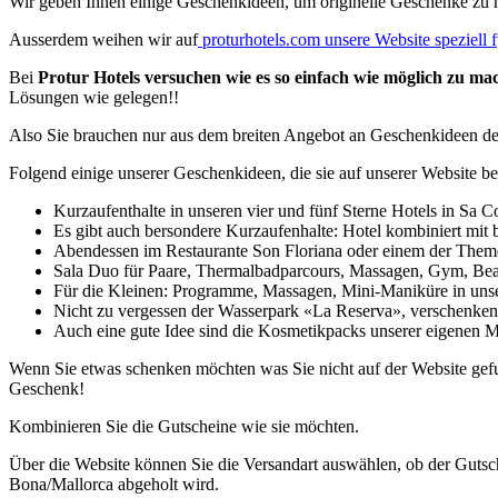
Wir geben Ihnen einige Geschenkideen, um originelle Geschenke zu ma
Ausserdem weihen wir auf
proturhotels.com unsere Website speziell f
Bei
Protur Hotels versuchen wie es so einfach wie möglich zu ma
Lösungen wie gelegen!!
Also Sie brauchen nur aus dem breiten Angebot an Geschenkideen den
Folgend einige unserer Geschenkideen, die sie auf unserer Website be
Kurzaufenthalte in unseren vier und fünf Sterne Hotels in Sa 
Es gibt auch bersondere Kurzaufenhalte: Hotel kombiniert m
Abendessen im Restaurante Son Floriana oder einem der Them
Sala Duo für Paare, Thermalbadparcours, Massagen, Gym, B
Für die Kleinen: Programme, Massagen, Mini-Maniküre in u
Nicht zu vergessen der Wasserpark «La Reserva», verschenken 
Auch eine gute Idee sind die Kosmetikpacks unserer eigenen M
Wenn Sie etwas schenken möchten was Sie nicht auf der Website gefun
Geschenk!
Kombinieren Sie die Gutscheine wie sie möchten.
Über die Website können Sie die Versandart auswählen, ob der Gutsch
Bona/Mallorca abgeholt wird.