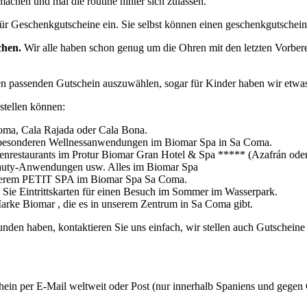
chen und mal die routine hinter sich zulassen.
ür Geschenkgutscheine ein. Sie selbst können einen geschenkgutsche
chen.
Wir alle haben schon genug um die Ohren mit den letzten Vorbere
 passenden Gutschein auszuwählen, sogar für Kinder haben wir etwas 
stellen können:
Coma, Cala Rajada oder Cala Bona.
it besonderen Wellnessanwendungen im Biomar Spa in Sa Coma.
enrestaurants im Protur Biomar Gran Hotel & Spa ***** (Azafrán oder
eauty-Anwendungen usw. Alles im Biomar Spa
nserem PETIT SPA im Biomar Spa Sa Coma.
Sie Eintrittskarten für einen Besuch im Sommer im Wasserpark.
arke Biomar , die es in unserem Zentrum in Sa Coma gibt.
den haben, kontaktieren Sie uns einfach, wir stellen auch Gutscheine 
ein per E-Mail weltweit oder Post (nur innerhalb Spaniens und gegen 