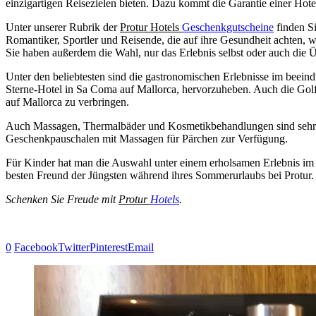
einzigartigen Reisezielen bieten. Dazu kommt die Garantie einer Hote
Unter unserer Rubrik der
Protur Hotels
Geschenkgutscheine
finden Si
Romantiker, Sportler und Reisende, die auf ihre Gesundheit achten,
Sie haben außerdem die Wahl, nur das Erlebnis selbst oder auch die
Unter den beliebtesten sind die gastronomischen Erlebnisse im bee
Sterne-Hotel in Sa Coma auf Mallorca, hervorzuheben. Auch die Golfp
auf Mallorca zu verbringen.
Auch Massagen, Thermalbäder und Kosmetikbehandlungen sind sehr be
Geschenkpauschalen mit Massagen für Pärchen zur Verfügung.
Für Kinder hat man die Auswahl unter einem erholsamen Erlebnis im 
besten Freund der Jüngsten während ihres Sommerurlaubs bei Protur.
Schenken Sie Freude mit
Protur
Hotels
.
0
Facebook
Twitter
Pinterest
Email