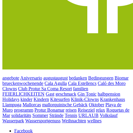
angebote
Aniversario
augustaugust
bedanken
Bedingungen
Biomar
brueckenwochenende
Cala Agulla
Cala Estellencs
Caló des Moro
Clowns
Club Protur Sa Coma Resort
familien
FEIERLICHKEITEN
Gast
geschmack
Gin Tonic
halbpension
Holidays
kinder
Kindern
Kitesurfen
Klinik-Clowns
Krankenhaus
Llampuga
Mallorcas
mallorquinische Gebäck
Oktober
Playa de
Muro
programm
Protur Bonamar
reisen
Reiseziel
relax
Roquetas de
Mar
solidaritäts
Sommer
Strände
Tennis
URLAUB
Volkslauf
Wasserpark
Wassersportgenuss
Weihnachten
wellnes
Facebook