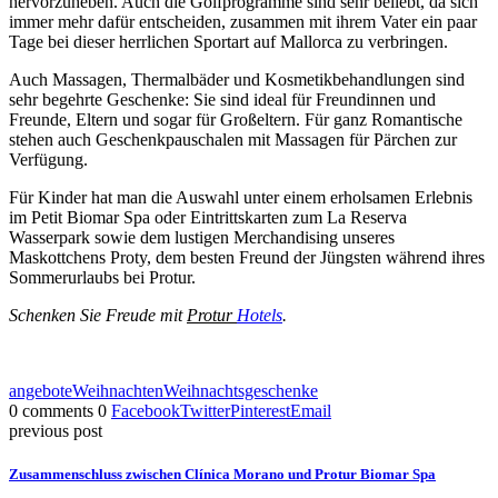
hervorzuheben. Auch die Golfprogramme sind sehr beliebt, da sich
immer mehr dafür entscheiden, zusammen mit ihrem Vater ein paar
Tage bei dieser herrlichen Sportart auf Mallorca zu verbringen.
Auch Massagen, Thermalbäder und Kosmetikbehandlungen sind
sehr begehrte Geschenke: Sie sind ideal für Freundinnen und
Freunde, Eltern und sogar für Großeltern. Für ganz Romantische
stehen auch Geschenkpauschalen mit Massagen für Pärchen zur
Verfügung.
Für Kinder hat man die Auswahl unter einem erholsamen Erlebnis
im Petit Biomar Spa oder Eintrittskarten zum La Reserva
Wasserpark sowie dem lustigen Merchandising unseres
Maskottchens Proty, dem besten Freund der Jüngsten während ihres
Sommerurlaubs bei Protur.
Schenken Sie Freude mit
Protur
Hotels
.
angebote
Weihnachten
Weihnachtsgeschenke
0 comments
0
Facebook
Twitter
Pinterest
Email
previous post
Zusammenschluss zwischen Clínica Morano und Protur Biomar Spa