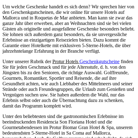
Um welche Geschenke handelt es sich denn? Wir sprechen hier von
den Geschenkgutscheinen, die wir online für unsere Hotels auf
Mallorca und in Roquetas de Mar anbieten. Man kann sie zwar das
ganze Jahr über erwerben, aber an Weihnachten sind sie bei vielen
Gästen als originelle und ausgefallene Geschenke besonders beliebt.
Sie lohnen sich außerdem ganz besonders, da sie unvergessliche
Erlebnisse an einzigartigen Reisezielen bieten. Dazu kommt die
Garantie einer Hotelkette mit exklusiven 5-Sterne-Hotels, die über
jahrzehntelange Erfahrung in der Branche verfügt.
Unter unserer Rubrik der
Protur Hotels
Geschenkgutscheine
finden
Sie für jeden Geschmack und für jede Altersstufe, d. h. von den
Jüngsten bis zu den Senioren, die richtige Auswahl. Golffreunde,
Gourmets, Romantiker, Sportler und Reisende, die auf ihre
Gesundheit achten, wie auch Liebhaber des Mittelmeers und seiner
Strände oder auch Freundesgruppen, die Urlaub zum Genießen und
Vergnügen suchen usw. Sie haben außerdem die Wahl, nur das
Erlebnis selbst oder auch die Übernachtung dazu zu schenken,
damit das Programm komplett wird.
Unter den beliebtesten sind die gastronomischen Erlebnisse im
beeindruckenden Residencia Son Floriana Hotel und die
Gourmetabendessen im Protur Biomar Gran Hotel & Spa, unserem
bedeutendsten 5-Sterne-Hotel in Sa Coma auf Mallorca,