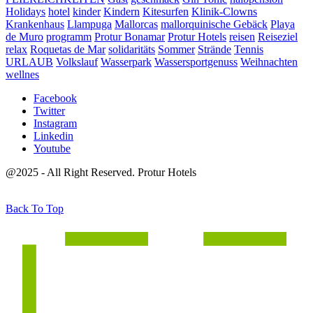
Holidays
hotel
kinder
Kindern
Kitesurfen
Klinik-Clowns
Krankenhaus
Llampuga
Mallorcas
mallorquinische Gebäck
Playa
de Muro
programm
Protur Bonamar
Protur Hotels
reisen
Reiseziel
relax
Roquetas de Mar
solidaritäts
Sommer
Strände
Tennis
URLAUB
Volkslauf
Wasserpark
Wassersportgenuss
Weihnachten
wellnes
Facebook
Twitter
Instagram
Linkedin
Youtube
@2025 - All Right Reserved. Protur Hotels
Back To Top