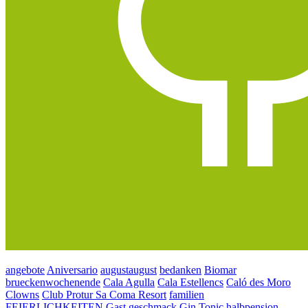
angebote
Aniversario
augustaugust
bedanken
Biomar
brueckenwochenende
Cala Agulla
Cala Estellencs
Caló des Moro
Clowns
Club Protur Sa Coma Resort
familien
FEIERLICHKEITEN
Gast
geschmack
Gin Tonic
halbpension