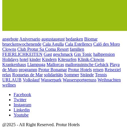
angebote
Aniversario
augustaugust
bedanken
Biomar
brueckenwochenende
Cala Agulla
Cala Estellencs
Caló des Moro
Clowns
Club Protur Sa Coma Resort
familien
FEIERLICHKEITEN
Gast
geschmack
Gin Tonic
halbpension
Holidays
hotel
kinder
Kindern
Kitesurfen
Klinik-Clowns
Krankenhaus
Llampuga
Mallorcas
mallorquinische Gebäck
Playa
de Muro
programm
Protur Bonamar
Protur Hotels
reisen
Reiseziel
relax
Roquetas de Mar
solidaritäts
Sommer
Strände
Tennis
URLAUB
Volkslauf
Wasserpark
Wassersportgenuss
Weihnachten
wellnes
Facebook
Twitter
Instagram
Linkedin
Youtube
@2025 - All Right Reserved. Protur Hotels