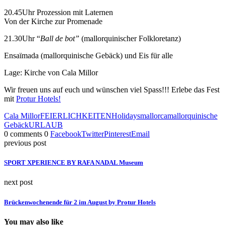
20.45Uhr Prozession mit Laternen
Von der Kirche zur Promenade
21.30Uhr “
Ball de bot”
(mallorquinischer Folkloretanz)
Ensaïmada (mallorquinische Gebäck) und Eis für alle
Lage: Kirche von Cala Millor
Wir freuen uns auf euch und wünschen viel Spass!!! Erlebe das Fest
mit
Protur Hotels!
Cala Millor
FEIERLICHKEITEN
Holidays
mallorca
mallorquinische
Gebäck
URLAUB
0 comments
0
Facebook
Twitter
Pinterest
Email
previous post
SPORT XPERIENCE BY RAFA NADAL Museum
next post
Brückenwochenende für 2 im August by Protur Hotels
You may also like