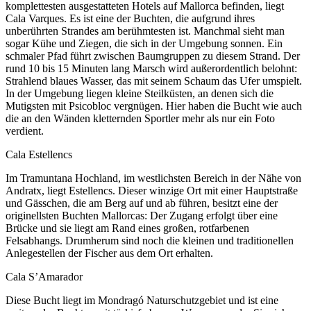
komplettesten ausgestatteten Hotels auf Mallorca befinden, liegt
Cala Varques. Es ist eine der Buchten, die aufgrund ihres
unberührten Strandes am berühmtesten ist. Manchmal sieht man
sogar Kühe und Ziegen, die sich in der Umgebung sonnen. Ein
schmaler Pfad führt zwischen Baumgruppen zu diesem Strand. Der
rund 10 bis 15 Minuten lang Marsch wird außerordentlich belohnt:
Strahlend blaues Wasser, das mit seinem Schaum das Ufer umspielt.
In der Umgebung liegen kleine Steilküsten, an denen sich die
Mutigsten mit Psicobloc vergnügen. Hier haben die Bucht wie auch
die an den Wänden kletternden Sportler mehr als nur ein Foto
verdient.
Cala Estellencs
Im Tramuntana Hochland, im westlichsten Bereich in der Nähe von
Andratx, liegt Estellencs. Dieser winzige Ort mit einer Hauptstraße
und Gässchen, die am Berg auf und ab führen, besitzt eine der
originellsten Buchten Mallorcas: Der Zugang erfolgt über eine
Brücke und sie liegt am Rand eines großen, rotfarbenen
Felsabhangs. Drumherum sind noch die kleinen und traditionellen
Anlegestellen der Fischer aus dem Ort erhalten.
Cala S’Amarador
Diese Bucht liegt im Mondragó Naturschutzgebiet und ist eine