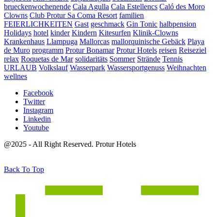
brueckenwochenende
Cala Agulla
Cala Estellencs
Caló des Moro
Clowns
Club Protur Sa Coma Resort
familien
FEIERLICHKEITEN
Gast
geschmack
Gin Tonic
halbpension
Holidays
hotel
kinder
Kindern
Kitesurfen
Klinik-Clowns
Krankenhaus
Llampuga
Mallorcas
mallorquinische Gebäck
Playa
de Muro
programm
Protur Bonamar
Protur Hotels
reisen
Reiseziel
relax
Roquetas de Mar
solidaritäts
Sommer
Strände
Tennis
URLAUB
Volkslauf
Wasserpark
Wassersportgenuss
Weihnachten
wellnes
Facebook
Twitter
Instagram
Linkedin
Youtube
@2025 - All Right Reserved. Protur Hotels
Back To Top