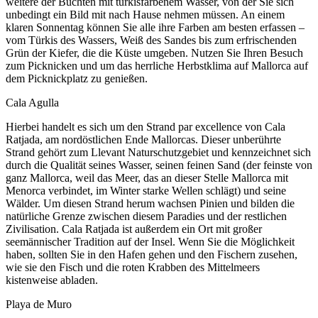
weitere der Buchten mit türkisfarbenem Wasser, von der Sie sich
unbedingt ein Bild mit nach Hause nehmen müssen. An einem
klaren Sonnentag können Sie alle ihre Farben am besten erfassen –
vom Türkis des Wassers, Weiß des Sandes bis zum erfrischenden
Grün der Kiefer, die die Küste umgeben. Nutzen Sie Ihren Besuch
zum Picknicken und um das herrliche Herbstklima auf Mallorca auf
dem Picknickplatz zu genießen.
Cala Agulla
Hierbei handelt es sich um den Strand par excellence von Cala
Ratjada, am nordöstlichen Ende Mallorcas. Dieser unberührte
Strand gehört zum Llevant Naturschutzgebiet und kennzeichnet sich
durch die Qualität seines Wasser, seinen feinen Sand (der feinste von
ganz Mallorca, weil das Meer, das an dieser Stelle Mallorca mit
Menorca verbindet, im Winter starke Wellen schlägt) und seine
Wälder. Um diesen Strand herum wachsen Pinien und bilden die
natürliche Grenze zwischen diesem Paradies und der restlichen
Zivilisation. Cala Ratjada ist außerdem ein Ort mit großer
seemännischer Tradition auf der Insel. Wenn Sie die Möglichkeit
haben, sollten Sie in den Hafen gehen und den Fischern zusehen,
wie sie den Fisch und die roten Krabben des Mittelmeers
kistenweise abladen.
Playa de Muro