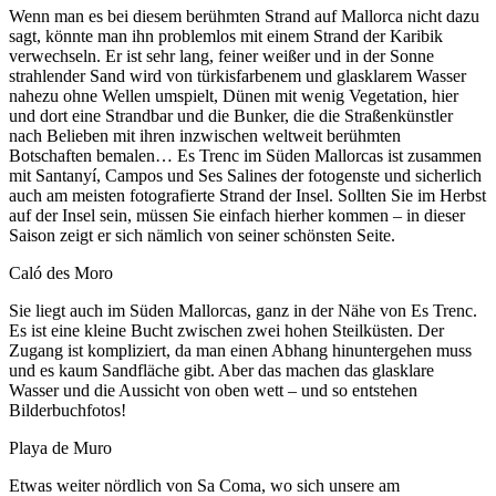
Wenn man es bei diesem berühmten Strand auf Mallorca nicht dazu
sagt, könnte man ihn problemlos mit einem Strand der Karibik
verwechseln. Er ist sehr lang, feiner weißer und in der Sonne
strahlender Sand wird von türkisfarbenem und glasklarem Wasser
nahezu ohne Wellen umspielt, Dünen mit wenig Vegetation, hier
und dort eine Strandbar und die Bunker, die die Straßenkünstler
nach Belieben mit ihren inzwischen weltweit berühmten
Botschaften bemalen… Es Trenc im Süden Mallorcas ist zusammen
mit Santanyí, Campos und Ses Salines der fotogenste und sicherlich
auch am meisten fotografierte Strand der Insel. Sollten Sie im Herbst
auf der Insel sein, müssen Sie einfach hierher kommen – in dieser
Saison zeigt er sich nämlich von seiner schönsten Seite.
Caló des Moro
Sie liegt auch im Süden Mallorcas, ganz in der Nähe von Es Trenc.
Es ist eine kleine Bucht zwischen zwei hohen Steilküsten. Der
Zugang ist kompliziert, da man einen Abhang hinuntergehen muss
und es kaum Sandfläche gibt. Aber das machen das glasklare
Wasser und die Aussicht von oben wett – und so entstehen
Bilderbuchfotos!
Playa de Muro
Etwas weiter nördlich von Sa Coma, wo sich unsere am