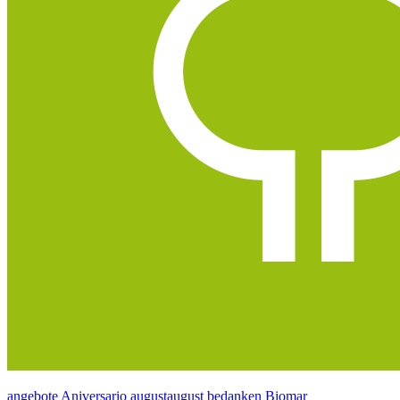
angebote
Aniversario
augustaugust
bedanken
Biomar