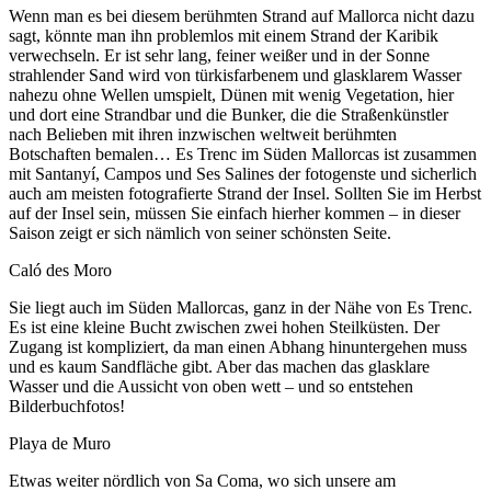
Wenn man es bei diesem berühmten Strand auf Mallorca nicht dazu
sagt, könnte man ihn problemlos mit einem Strand der Karibik
verwechseln. Er ist sehr lang, feiner weißer und in der Sonne
strahlender Sand wird von türkisfarbenem und glasklarem Wasser
nahezu ohne Wellen umspielt, Dünen mit wenig Vegetation, hier
und dort eine Strandbar und die Bunker, die die Straßenkünstler
nach Belieben mit ihren inzwischen weltweit berühmten
Botschaften bemalen… Es Trenc im Süden Mallorcas ist zusammen
mit Santanyí, Campos und Ses Salines der fotogenste und sicherlich
auch am meisten fotografierte Strand der Insel. Sollten Sie im Herbst
auf der Insel sein, müssen Sie einfach hierher kommen – in dieser
Saison zeigt er sich nämlich von seiner schönsten Seite.
Caló des Moro
Sie liegt auch im Süden Mallorcas, ganz in der Nähe von Es Trenc.
Es ist eine kleine Bucht zwischen zwei hohen Steilküsten. Der
Zugang ist kompliziert, da man einen Abhang hinuntergehen muss
und es kaum Sandfläche gibt. Aber das machen das glasklare
Wasser und die Aussicht von oben wett – und so entstehen
Bilderbuchfotos!
Playa de Muro
Etwas weiter nördlich von Sa Coma, wo sich unsere am