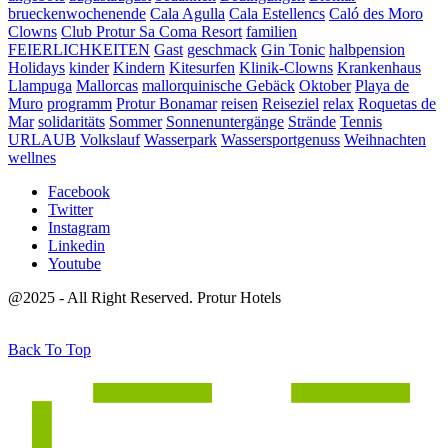
brueckenwochenende
Cala Agulla
Cala Estellencs
Caló des Moro
Clowns
Club Protur Sa Coma Resort
familien
FEIERLICHKEITEN
Gast
geschmack
Gin Tonic
halbpension
Holidays
kinder
Kindern
Kitesurfen
Klinik-Clowns
Krankenhaus
Llampuga
Mallorcas
mallorquinische Gebäck
Oktober
Playa de
Muro
programm
Protur Bonamar
reisen
Reiseziel
relax
Roquetas de
Mar
solidaritäts
Sommer
Sonnenuntergänge
Strände
Tennis
URLAUB
Volkslauf
Wasserpark
Wassersportgenuss
Weihnachten
wellnes
Facebook
Twitter
Instagram
Linkedin
Youtube
@2025 - All Right Reserved. Protur Hotels
Back To Top