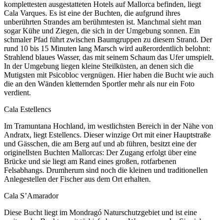
komplettesten ausgestatteten Hotels auf Mallorca befinden, liegt
Cala Varques. Es ist eine der Buchten, die aufgrund ihres
unberührten Strandes am berühmtesten ist. Manchmal sieht man
sogar Kühe und Ziegen, die sich in der Umgebung sonnen. Ein
schmaler Pfad führt zwischen Baumgruppen zu diesem Strand. Der
rund 10 bis 15 Minuten lang Marsch wird außerordentlich belohnt:
Strahlend blaues Wasser, das mit seinem Schaum das Ufer umspielt.
In der Umgebung liegen kleine Steilküsten, an denen sich die
Mutigsten mit Psicobloc vergnügen. Hier haben die Bucht wie auch
die an den Wänden kletternden Sportler mehr als nur ein Foto
verdient.
Cala Estellencs
Im Tramuntana Hochland, im westlichsten Bereich in der Nähe von
Andratx, liegt Estellencs. Dieser winzige Ort mit einer Hauptstraße
und Gässchen, die am Berg auf und ab führen, besitzt eine der
originellsten Buchten Mallorcas: Der Zugang erfolgt über eine
Brücke und sie liegt am Rand eines großen, rotfarbenen
Felsabhangs. Drumherum sind noch die kleinen und traditionellen
Anlegestellen der Fischer aus dem Ort erhalten.
Cala S’Amarador
Diese Bucht liegt im Mondragó Naturschutzgebiet und ist eine