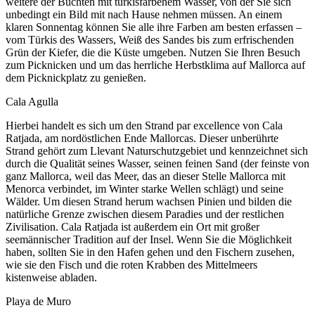
weitere der Buchten mit türkisfarbenem Wasser, von der Sie sich
unbedingt ein Bild mit nach Hause nehmen müssen. An einem
klaren Sonnentag können Sie alle ihre Farben am besten erfassen –
vom Türkis des Wassers, Weiß des Sandes bis zum erfrischenden
Grün der Kiefer, die die Küste umgeben. Nutzen Sie Ihren Besuch
zum Picknicken und um das herrliche Herbstklima auf Mallorca auf
dem Picknickplatz zu genießen.
Cala Agulla
Hierbei handelt es sich um den Strand par excellence von Cala
Ratjada, am nordöstlichen Ende Mallorcas. Dieser unberührte
Strand gehört zum Llevant Naturschutzgebiet und kennzeichnet sich
durch die Qualität seines Wasser, seinen feinen Sand (der feinste von
ganz Mallorca, weil das Meer, das an dieser Stelle Mallorca mit
Menorca verbindet, im Winter starke Wellen schlägt) und seine
Wälder. Um diesen Strand herum wachsen Pinien und bilden die
natürliche Grenze zwischen diesem Paradies und der restlichen
Zivilisation. Cala Ratjada ist außerdem ein Ort mit großer
seemännischer Tradition auf der Insel. Wenn Sie die Möglichkeit
haben, sollten Sie in den Hafen gehen und den Fischern zusehen,
wie sie den Fisch und die roten Krabben des Mittelmeers
kistenweise abladen.
Playa de Muro