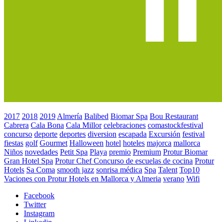
2017
2018
2019
Almería
Balibed
Biomar Spa
Bou Restaurant
Cabrera
Cala Bona
Cala Millor
celebraciones
comastockfestival
concurso
deporte
deportes
diversion
escapada
Excursión
festival
fiestas
golf
Gourmet
Halloween
hotel
hoteles
majorca
mallorca
Niños
novedades
Petit Spa
Playa
premio
Premium
Protur Biomar
Gran Hotel Spa
Protur Chef Concurso de escuelas de cocina
Protur
Hotels
Sa Coma
smooth jazz
sonrisa médica
Spa
Talent
Top10
Vaciones con Protur Hotels en Mallorca y Almeria
verano
Wifi
Facebook
Twitter
Instagram