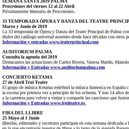
SEMANA SANTA 2019 PALMA
Procesiones del viernes 12 al 22 Abril
Próximamente itinerario de Procesiones.
33 TEMPORADA ÓPERA Y DANZA DEL TEATRE PRINCI
Marzo y Junio de 2019
La 33 temporada de Ópera y Danza del Teatre Principal de Palma conti
títulos del catálogo universal ausentes desde hace décadas con otros p
Información y entradas www.teatreprincipal.com
AUDITORIUM PALMA
Consulta la agenda del 2019
Destacamos las actuaciones de Carlos Rivera, Vanesa Martín, Manolo
Información y Entradas www.auditoriumpalma.com
CONCIERTO KETAMA
27 de Abril Trui Teatre
El grupo de música Ketama redefinió la música flamenca en España 
la escena por primera vez a principio de los ochenta. Y tras 14 años 
a la carretera para volver a visitar y compartir las canciones que fusio
Información y Entradas www.truiteatre.es
FIRA DEL LLIBRE
25 Mayo al 1 Junio
librerías, editoriales y escritores participan en esta semana dedicada a l
en la que encontrarás puestos de libros a lo largo de la avenida Passe