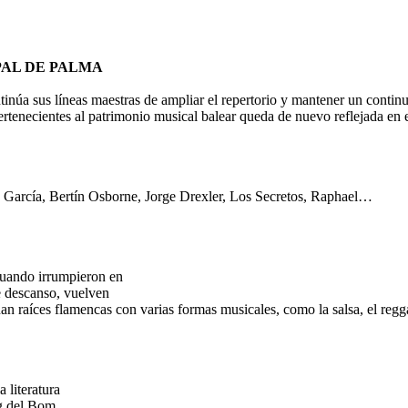
PAL DE PALMA
núa sus líneas maestras de ampliar el repertorio y mantener un contin
ertenecientes al patrimonio musical balear queda de nuevo reflejada en e
 García, Bertín Osborne, Jorge Drexler, Los Secretos, Raphael…
cuando irrumpieron en
de descanso, vuelven
nan raíces flamencas con varias formas musicales, como la salsa, el regga
a literatura
ig del Bom.