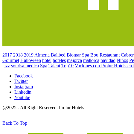
2017
2018
2019
Almería
Balibed
Biomar Spa
Bou Restaurant
Cabrer
Gourmet
Halloween
hotel
hoteles
majorca
mallorca
navidad
Niños
Pe
jazz
sonrisa médica
Spa
Talent
Top10
Vaciones con Protur Hotels en
Facebook
Twitter
Instagram
Linkedin
Youtube
@2025 - All Right Reserved. Protur Hotels
Back To Top