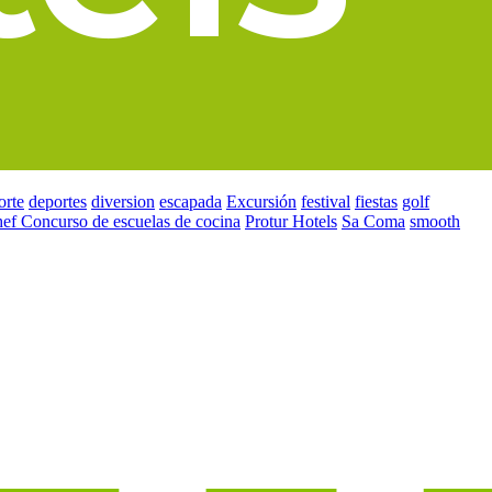
orte
deportes
diversion
escapada
Excursión
festival
fiestas
golf
hef Concurso de escuelas de cocina
Protur Hotels
Sa Coma
smooth