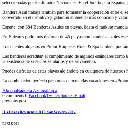
seleccionadas por los Jurados Nacionales. En el Jurado para España,
Bandera Azul trabaja también para fomentar la cooperación entre el sect
convertido en el distintivo y galardón ambiental más conocido y valorad
España, con 684 Banderas Azules en playas, lidera el ranking mundial.
En Baleares podremos disfrutar de 45 playas con banderas azules este 
Los clientes alojados en Protur Roquetas Hotel & Spa también podrán 
Las banderas acreditan el cumplimiento de algunos estándares como la
la existencia de servicios sanitarios y de salvamento.
Puedes disfrutar de estas playas alojándote en cualquiera de nuestros
La combinación perfecta para unas entretenidas vacaciones en #Protu
Almería
Bandera Azul
mallorca
0 comments
0
Facebook
Twitter
Pinterest
Email
previous post
II 3 Horas Resistencia BTT Son Servera 2017
next post