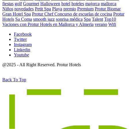
fiestas
golf
Gourmet
Halloween
hotel
hoteles
majorca
mallorca
Niños
novedades
Petit Spa
Playa
premio
Premium
Protur Biomar
Gran Hotel Spa
Protur Chef Concurso de escuelas de cocina
Protur
Hotels
Sa Coma
smooth jazz
sonrisa médica
Spa
Talent
Top10
Vaciones con Protur Hotels en Mallorca y Almeria
verano
Wifi
Facebook
Twitter
Instagram
Linkedin
Youtube
@2025 - All Right Reserved. Protur Hotels
Back To Top