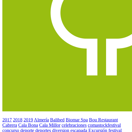
2017
2018
2019
Almería
Balibed
Biomar Spa
Bou Restaurant
Cabrera
Cala Bona
Cala Millor
celebraciones
comastockfestival
concurso
deporte
deportes
diversion
escapada
Excursión
festival