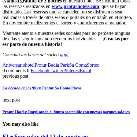
estancia gratuita de 3 noches
en nuestro hotel. Se incluirán todas
las reservas realizadas en
www.proturhotels.com
,
que se hayan
disfrutado. Las reservas que se cancelen, no se disfruten o sean
realizadas a través de otras webs o portales no entrarán en el sorteo.
En noviembre realizaremos el sorteo y anunciaremos al ganador.
Mantente atento a nuestras redes sociales para no perderte ninguna
de ellas y seguir sumando recuerdos inolvidables… ¡
Gracias por
ser parte de nuestra historia
!
Consulta las bases del sorteo
aquí
Aniversario
hotel
Protur Badia Park
Sa Coma
Sorteo
0 comments
0
Facebook
Twitter
Pinterest
Email
previous post
La década de los 90 en Protur Sa Coma Playa
next post
Protur Hotels: Impulsando el futuro sostenible con nuevos parques solares
You may also like
El eclipse solar del 12 de agosto en...