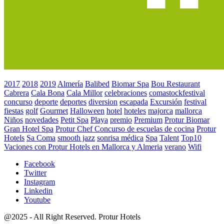
2017
2018
2019
Almería
Balibed
Biomar Spa
Bou Restaurant
Cabrera
Cala Bona
Cala Millor
celebraciones
comastockfestival
concurso
deporte
deportes
diversion
escapada
Excursión
festival
fiestas
golf
Gourmet
Halloween
hotel
hoteles
majorca
mallorca
Niños
novedades
Petit Spa
Playa
premio
Premium
Protur Biomar
Gran Hotel Spa
Protur Chef Concurso de escuelas de cocina
Protur
Hotels
Sa Coma
smooth jazz
sonrisa médica
Spa
Talent
Top10
Vaciones con Protur Hotels en Mallorca y Almeria
verano
Wifi
Facebook
Twitter
Instagram
Linkedin
Youtube
@2025 - All Right Reserved. Protur Hotels