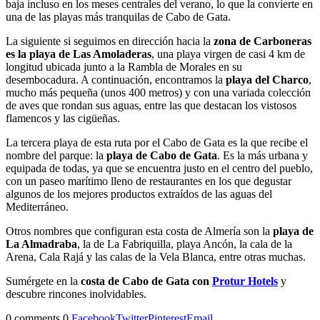
baja incluso en los meses centrales del verano, lo que la convierte en
una de las playas más tranquilas de Cabo de Gata.
La siguiente si seguimos en dirección hacia la
zona de Carboneras
es la playa de Las Amoladeras
, una playa virgen de casi 4 km de
longitud ubicada junto a la Rambla de Morales en su
desembocadura. A continuación, encontramos la
playa del Charco
,
mucho más pequeña (unos 400 metros) y con una variada colección
de aves que rondan sus aguas, entre las que destacan los vistosos
flamencos y las cigüeñas.
La tercera playa de esta ruta por el Cabo de Gata es la que recibe el
nombre del parque: la
playa de Cabo de Gata
. Es la más urbana y
equipada de todas, ya que se encuentra justo en el centro del pueblo,
con un paseo marítimo lleno de restaurantes en los que degustar
algunos de los mejores productos extraídos de las aguas del
Mediterráneo.
Otros nombres que configuran esta costa de Almería son la
playa de
La Almadraba
, la de La Fabriquilla, playa Ancón, la cala de la
Arena, Cala Rajá y las calas de la Vela Blanca, entre otras muchas.
Sumérgete en la
costa de Cabo de Gata con
Protur Hotels
y
descubre rincones inolvidables.
0 comments
0
Facebook
Twitter
Pinterest
Email