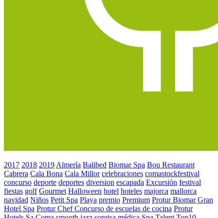
2017
2018
2019
Almería
Balibed
Biomar Spa
Bou Restaurant
Cabrera
Cala Bona
Cala Millor
celebraciones
comastockfestival
concurso
deporte
deportes
diversion
escapada
Excursión
festival
fiestas
golf
Gourmet
Halloween
hotel
hoteles
majorca
mallorca
navidad
Niños
Petit Spa
Playa
premio
Premium
Protur Biomar Gran
Hotel Spa
Protur Chef Concurso de escuelas de cocina
Protur
Hotels
Sa Coma
smooth jazz
sonrisa médica
Spa
Talent
Top10