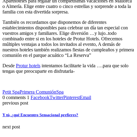
Aparthoteles para regalar un completísimas vacaciones en Mallorca
o Almería. Elige entre cuatro o cinco estrellas y sorprende a toda la
familia con esta divertida sorpresa.
También os recordamos que disponemos de diferentes
establecimientos disponibles para celebrar un día tan especial con
vuestros amigos y familiares. Elige diversión …y lujo..todo
combinado entre si en los hoteles de Protur Hotels. Ofrecemos
múltiples ventajas a todos los invitados al evento, A demás de
nuestros hoteles también realizamos fiestas de cumpleaños y primera
comunión en el parque acuático “La Reserva”
Desde
Protur hotels
intentamos facilitarte la vida ….para que solo
tengas que preocuparte en disfrutarla-
Petit Spa
Primera Comunión
Spa
0 comments
1
Facebook
Twitter
Pinterest
Email
previous post
Y tú, ¿qué Encuentro Sensacional prefieres?
next post