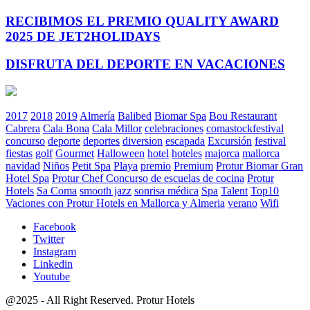
RECIBIMOS EL PREMIO QUALITY AWARD
2025 DE JET2HOLIDAYS
DISFRUTA DEL DEPORTE EN VACACIONES
2017
2018
2019
Almería
Balibed
Biomar Spa
Bou Restaurant
Cabrera
Cala Bona
Cala Millor
celebraciones
comastockfestival
concurso
deporte
deportes
diversion
escapada
Excursión
festival
fiestas
golf
Gourmet
Halloween
hotel
hoteles
majorca
mallorca
navidad
Niños
Petit Spa
Playa
premio
Premium
Protur Biomar Gran
Hotel Spa
Protur Chef Concurso de escuelas de cocina
Protur
Hotels
Sa Coma
smooth jazz
sonrisa médica
Spa
Talent
Top10
Vaciones con Protur Hotels en Mallorca y Almeria
verano
Wifi
Facebook
Twitter
Instagram
Linkedin
Youtube
@2025 - All Right Reserved. Protur Hotels