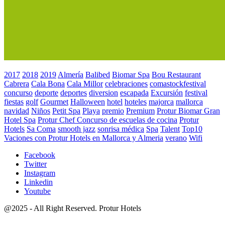
2017
2018
2019
Almería
Balibed
Biomar Spa
Bou Restaurant
Cabrera
Cala Bona
Cala Millor
celebraciones
comastockfestival
concurso
deporte
deportes
diversion
escapada
Excursión
festival
fiestas
golf
Gourmet
Halloween
hotel
hoteles
majorca
mallorca
navidad
Niños
Petit Spa
Playa
premio
Premium
Protur Biomar Gran
Hotel Spa
Protur Chef Concurso de escuelas de cocina
Protur
Hotels
Sa Coma
smooth jazz
sonrisa médica
Spa
Talent
Top10
Vaciones con Protur Hotels en Mallorca y Almeria
verano
Wifi
Facebook
Twitter
Instagram
Linkedin
Youtube
@2025 - All Right Reserved. Protur Hotels