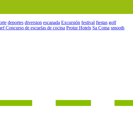
orte
deportes
diversion
escapada
Excursión
festival
fiestas
golf
hef Concurso de escuelas de cocina
Protur Hotels
Sa Coma
smooth