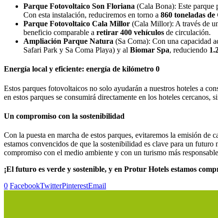
Parque Fotovoltaico Son Floriana
(Cala Bona): Este parque 
Con esta instalación, reduciremos en torno a
860 toneladas de
Parque Fotovoltaico Cala Millor
(Cala Millor): A través de u
beneficio comparable a
retirar 400 vehículos
de circulación.
Ampliación Parque Natura
(Sa Coma): Con una capacidad adi
Safari Park y Sa Coma Playa) y al
Biomar Spa
, reduciendo
1.
Energía local y eficiente: energía de kilómetro 0
Estos parques fotovoltaicos no solo ayudarán a nuestros hoteles a co
en estos parques se consumirá directamente en los hoteles cercanos, s
Un compromiso con la sostenibilidad
Con la puesta en marcha de estos parques, evitaremos la emisión de c
estamos convencidos de que la sostenibilidad es clave para un futuro
compromiso con el medio ambiente y con un turismo más responsable
¡El futuro es verde y sostenible, y en Protur Hotels estamos comp
0
Facebook
Twitter
Pinterest
Email