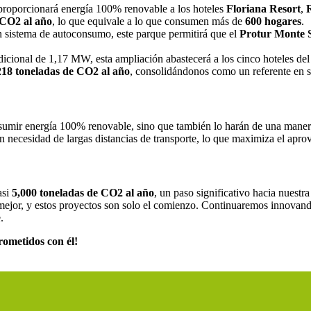
proporcionará energía 100% renovable a los hoteles
Floriana Resort
,
 CO2 al año
, lo que equivale a lo que consumen más de
600 hogares
.
n sistema de autoconsumo, este parque permitirá que el
Protur Monte S
cional de 1,17 MW, esta ampliación abastecerá a los cinco hoteles del
218 toneladas de CO2 al año
, consolidándonos como un referente en s
nsumir energía 100% renovable, sino que también lo harán de una maner
in necesidad de largas distancias de transporte, lo que maximiza el ap
asi
5,000 toneladas de CO2 al año
, un paso significativo hacia nuest
 mejor, y estos proyectos son solo el comienzo. Continuaremos innovand
.
rometidos con él!