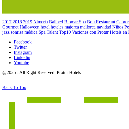
2017
2018
2019
Almería
Balibed
Biomar Spa
Bou Restaurant
Cabrer
Gourmet
Halloween
hotel
hoteles
majorca
mallorca
navidad
Niños
Pe
jazz
sonrisa médica
Spa
Talent
Top10
Vaciones con Protur Hotels en
Facebook
Twitter
Instagram
Linkedin
Youtube
@2025 - All Right Reserved. Protur Hotels
Back To Top