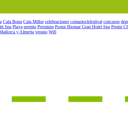
a
Cala Bona
Cala Millor
celebraciones
comastockfestival
concurso
dep
tit Spa
Playa
premio
Premium
Protur Biomar Gran Hotel Spa
Protur C
 Mallorca y Almeria
verano
Wifi