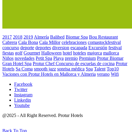
2017
2018
2019
Almería
Balibed
Biomar Spa
Bou Restaurant
Cabrera
Cala Bona
Cala Millor
celebraciones
comastockfestival
concurso
deporte
deportes
diversion
escapada
Excursión
festival
fiestas
golf
Gourmet
Halloween
hotel
hoteles
majorca
mallorca
Niños
novedades
Petit Spa
Playa
premio
Premium
Protur Biomar
Gran Hotel Spa
Protur Chef Concurso de escuelas de cocina
Protur
Hotels
Sa Coma
smooth jazz
sonrisa médica
Spa
Talent
Top10
Vaciones con Protur Hotels en Mallorca y Almeria
verano
Wifi
Facebook
Twitter
Instagram
Linkedin
Youtube
@2025 - All Right Reserved. Protur Hotels
Back To Top