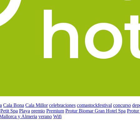
a
Cala Bona
Cala Millor
celebraciones
comastockfestival
concurso
dep
Petit Spa
Playa
premio
Premium
Protur Biomar Gran Hotel Spa
Protur
 Mallorca y Almeria
verano
Wifi