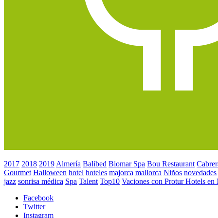
2017
2018
2019
Almería
Balibed
Biomar Spa
Bou Restaurant
Cabrer
Gourmet
Halloween
hotel
hoteles
majorca
mallorca
Niños
novedades
jazz
sonrisa médica
Spa
Talent
Top10
Vaciones con Protur Hotels en
Facebook
Twitter
Instagram