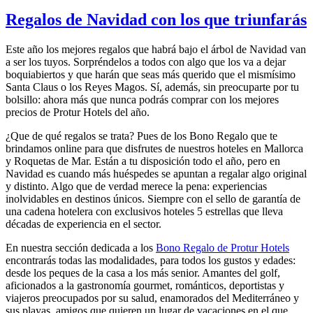
Regalos de Navidad con los que triunfarás
Este año los mejores regalos que habrá bajo el árbol de Navidad van
a ser los tuyos. Sorpréndelos a todos con algo que los va a dejar
boquiabiertos y que harán que seas más querido que el mismísimo
Santa Claus o los Reyes Magos. Sí, además, sin preocuparte por tu
bolsillo: ahora más que nunca podrás comprar con los mejores
precios de Protur Hotels del año.
¿Que de qué regalos se trata? Pues de los Bono Regalo que te
brindamos online para que disfrutes de nuestros hoteles en Mallorca
y Roquetas de Mar. Están a tu disposición todo el año, pero en
Navidad es cuando más huéspedes se apuntan a regalar algo original
y distinto. Algo que de verdad merece la pena: experiencias
inolvidables en destinos únicos. Siempre con el sello de garantía de
una cadena hotelera con exclusivos hoteles 5 estrellas que lleva
décadas de experiencia en el sector.
En nuestra sección dedicada a los
Bono Regalo de Protur Hotels
encontrarás todas las modalidades, para todos los gustos y edades:
desde los peques de la casa a los más senior. Amantes del golf,
aficionados a la gastronomía gourmet, románticos, deportistas y
viajeros preocupados por su salud, enamorados del Mediterráneo y
sus playas, amigos que quieren un lugar de vacaciones en el que