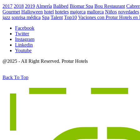
2017
2018
2019
Almería
Balibed
Biomar Spa
Bou Restaurant
Cabrer
Gourmet
Halloween
hotel
hoteles
majorca
mallorca
Niños
novedades
jazz
sonrisa médica
Spa
Talent
Top10
Vaciones con Protur Hotels en
Facebook
Twitter
Instagram
Linkedin
Youtube
@2025 - All Right Reserved. Protur Hotels
Back To Top