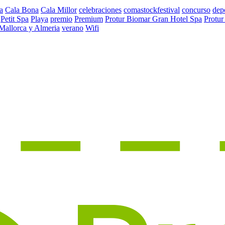
a
Cala Bona
Cala Millor
celebraciones
comastockfestival
concurso
dep
Petit Spa
Playa
premio
Premium
Protur Biomar Gran Hotel Spa
Protur
 Mallorca y Almeria
verano
Wifi