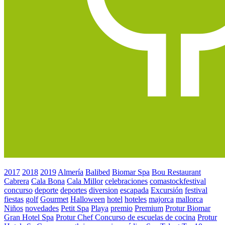
2017
2018
2019
Almería
Balibed
Biomar Spa
Bou Restaurant
Cabrera
Cala Bona
Cala Millor
celebraciones
comastockfestival
concurso
deporte
deportes
diversion
escapada
Excursión
festival
fiestas
golf
Gourmet
Halloween
hotel
hoteles
majorca
mallorca
Niños
novedades
Petit Spa
Playa
premio
Premium
Protur Biomar
Gran Hotel Spa
Protur Chef Concurso de escuelas de cocina
Protur