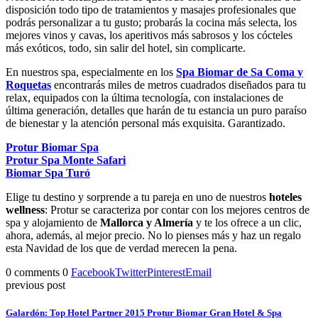
disposición todo tipo de tratamientos y masajes profesionales que
podrás personalizar a tu gusto; probarás la cocina más selecta, los
mejores vinos y cavas, los aperitivos más sabrosos y los cócteles
más exóticos, todo, sin salir del hotel, sin complicarte.
En nuestros spa, especialmente en los
Spa Biomar de Sa Coma y
Roquetas
encontrarás miles de metros cuadrados diseñados para tu
relax, equipados con la última tecnología, con instalaciones de
última generación, detalles que harán de tu estancia un puro paraíso
de bienestar y la atención personal más exquisita. Garantizado.
Protur Biomar Spa
Protur Spa Monte Safari
Biomar Spa Turó
Elige tu destino y sorprende a tu pareja en uno de nuestros
hoteles
wellness
: Protur se caracteriza por contar con los mejores centros de
spa y alojamiento de
Mallorca y Almería
y te los ofrece a un clic,
ahora, además, al mejor precio. No lo pienses más y haz un regalo
esta Navidad de los que de verdad merecen la pena.
0 comments
0
Facebook
Twitter
Pinterest
Email
previous post
Galardón: Top Hotel Partner 2015 Protur Biomar Gran Hotel & Spa