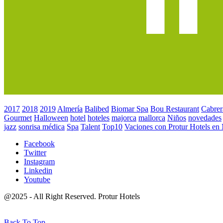
2017
2018
2019
Almería
Balibed
Biomar Spa
Bou Restaurant
Cabrer
Gourmet
Halloween
hotel
hoteles
majorca
mallorca
Niños
novedades
jazz
sonrisa médica
Spa
Talent
Top10
Vaciones con Protur Hotels en
Facebook
Twitter
Instagram
Linkedin
Youtube
@2025 - All Right Reserved. Protur Hotels
Back To Top