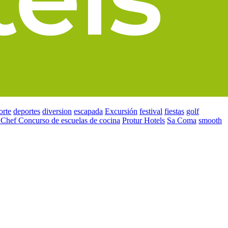
orte
deportes
diversion
escapada
Excursión
festival
fiestas
golf
 Chef Concurso de escuelas de cocina
Protur Hotels
Sa Coma
smooth