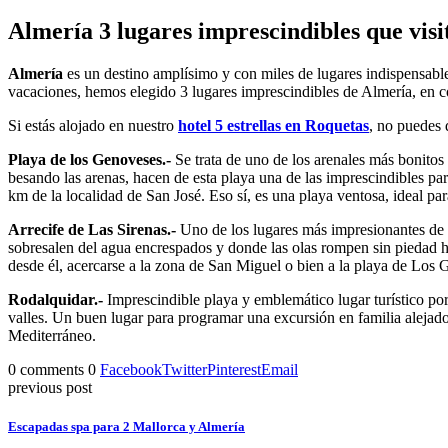
Almería 3 lugares imprescindibles que visi
Almería
es un destino amplísimo y con miles de lugares indispensabl
vacaciones, hemos elegido 3 lugares imprescindibles de Almería, en con
Si estás alojado en nuestro
hotel 5 estrellas en Roquetas
, no puedes 
Playa de los Genoveses.-
Se trata de uno de los arenales más bonitos
besando las arenas, hacen de esta playa una de las imprescindibles para
km de la localidad de San José. Eso sí, es una playa ventosa, ideal par
Arrecife de Las Sirenas.-
Uno de los lugares más impresionantes de 
sobresalen del agua encrespados y donde las olas rompen sin piedad 
desde él, acercarse a la zona de San Miguel o bien a la playa de Lo
Rodalquidar.-
Imprescindible playa y emblemático lugar turístico por
valles. Un buen lugar para programar una excursión en familia alejados
Mediterráneo.
0 comments
0
Facebook
Twitter
Pinterest
Email
previous post
Escapadas spa para 2 Mallorca y Almería