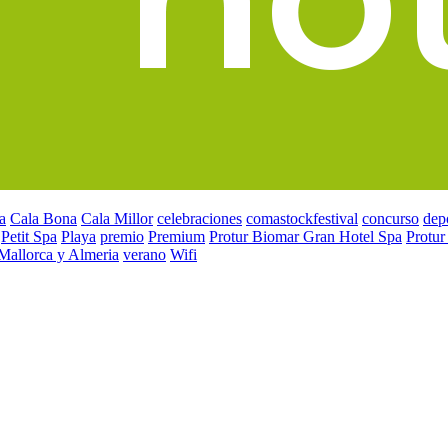
a
Cala Bona
Cala Millor
celebraciones
comastockfestival
concurso
dep
Petit Spa
Playa
premio
Premium
Protur Biomar Gran Hotel Spa
Protur
 Mallorca y Almeria
verano
Wifi