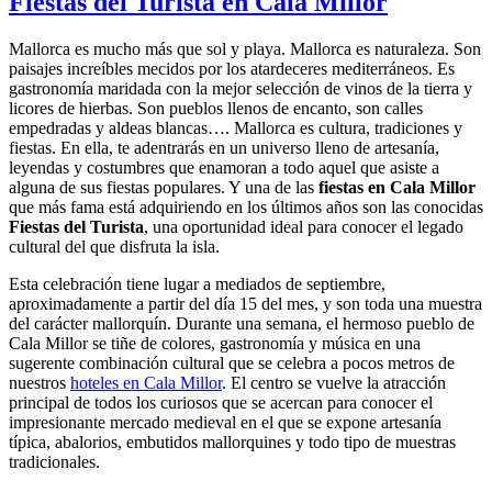
Fiestas del Turista en Cala Millor
Mallorca es mucho más que sol y playa. Mallorca es naturaleza. Son
paisajes increíbles mecidos por los atardeceres mediterráneos. Es
gastronomía maridada con la mejor selección de vinos de la tierra y
licores de hierbas. Son pueblos llenos de encanto, son calles
empedradas y aldeas blancas…. Mallorca es cultura, tradiciones y
fiestas. En ella, te adentrarás en un universo lleno de artesanía,
leyendas y costumbres que enamoran a todo aquel que asiste a
alguna de sus fiestas populares. Y una de las
fiestas en Cala Millor
que más fama está adquiriendo en los últimos años son las conocidas
Fiestas del Turista
, una oportunidad ideal para conocer el legado
cultural del que disfruta la isla.
Esta celebración tiene lugar a mediados de septiembre,
aproximadamente a partir del día 15 del mes, y son toda una muestra
del carácter mallorquín. Durante una semana, el hermoso pueblo de
Cala Millor se tiñe de colores, gastronomía y música en una
sugerente combinación cultural que se celebra a pocos metros de
nuestros
hoteles en Cala Millor
. El centro se vuelve la atracción
principal de todos los curiosos que se acercan para conocer el
impresionante mercado medieval en el que se expone artesanía
típica, abalorios, embutidos mallorquines y todo tipo de muestras
tradicionales.