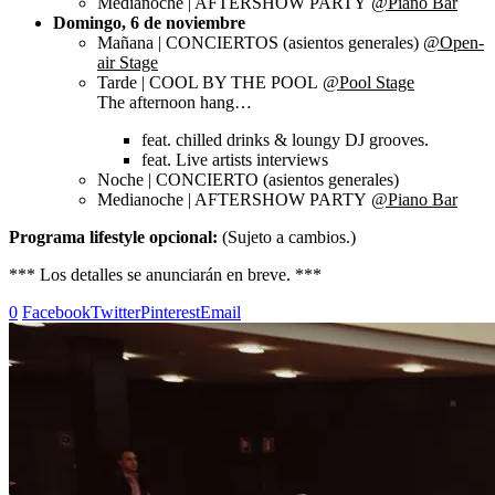
Medianoche | AFTERSHOW PARTY
@Piano Bar
Domingo, 6 de noviembre
Mañana | CONCIERTOS (asientos generales)
@Open-
air Stage
Tarde | COOL BY THE POOL
@Pool Stage
The afternoon hang…
feat. chilled drinks & loungy DJ grooves.
feat. Live artists interviews
Noche | CONCIERTO (asientos generales)
Medianoche | AFTERSHOW PARTY
@Piano Bar
Programa lifestyle opcional:
(Sujeto a cambios.)
*** Los detalles se anunciarán en breve. ***
0
Facebook
Twitter
Pinterest
Email