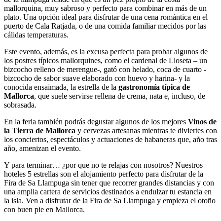
mallorquina, muy sabroso y perfecto para combinar en más de un
plato. Una opción ideal para disfrutar de una cena romántica en el
puerto de Cala Ratjada, o de una comida familiar mecidos por las
cálidas temperaturas.
Este evento, además, es la excusa perfecta para probar algunos de
los postres típicos mallorquines, como el cardenal de Lloseta – un
bizcocho relleno de merengue-, gató con helado, coca de cuarto -
bizcocho de sabor suave elaborado con huevo y harina- y la
conocida ensaimada, la estrella de la
gastronomía típica de
Mallorca
, que suele servirse rellena de crema, nata e, incluso, de
sobrasada.
En la feria también podrás degustar algunos de los mejores
Vinos de
la Tierra de Mallorca
y cervezas artesanas mientras te diviertes con
los conciertos, espectáculos y actuaciones de habaneras que, año tras
año, amenizan el evento.
Y para terminar… ¿por que no te relajas con nosotros? Nuestros
hoteles 5 estrellas son el alojamiento perfecto para disfrutar de la
Fira de Sa Llampuga sin tener que recorrer grandes distancias y con
una amplia cartera de servicios destinados a endulzar tu estancia en
la isla. Ven a disfrutar de la Fira de Sa Llampuga y empieza el otoño
con buen pie en Mallorca.