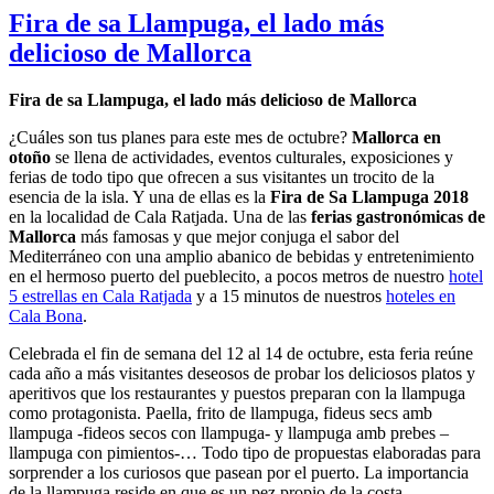
Fira de sa Llampuga, el lado más
delicioso de Mallorca
Fira de sa Llampuga, el lado más delicioso de Mallorca
¿Cuáles son tus planes para este mes de octubre?
Mallorca en
otoño
se llena de actividades, eventos culturales, exposiciones y
ferias de todo tipo que ofrecen a sus visitantes un trocito de la
esencia de la isla. Y una de ellas es la
Fira de Sa Llampuga 2018
en la localidad de Cala Ratjada. Una de las
ferias gastronómicas de
Mallorca
más famosas y que mejor conjuga el sabor del
Mediterráneo con una amplio abanico de bebidas y entretenimiento
en el hermoso puerto del pueblecito, a pocos metros de nuestro
hotel
5 estrellas en Cala Ratjada
y a 15 minutos de nuestros
hoteles en
Cala Bona
.
Celebrada el fin de semana del 12 al 14 de octubre, esta feria reúne
cada año a más visitantes deseosos de probar los deliciosos platos y
aperitivos que los restaurantes y puestos preparan con la llampuga
como protagonista. Paella, frito de llampuga, fideus secs amb
llampuga -fideos secos con llampuga- y llampuga amb prebes –
llampuga con pimientos-… Todo tipo de propuestas elaboradas para
sorprender a los curiosos que pasean por el puerto. La importancia
de la llampuga reside en que es un pez propio de la costa