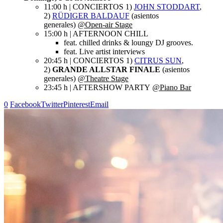
11:00 h | CONCIERTOS 1)
JOHN STODDART
,
2)
RÜDIGER BALDAUF
(asientos
generales)
@Open-air Stage
15:00 h | AFTERNOON CHILL
feat. chilled drinks & loungy DJ grooves.
feat. Live artist interviews
20:45 h | CONCIERTOS 1)
CITRUS SUN
,
2)
GRANDE ALLSTAR FINALE
(asientos
generales)
@Theatre Stage
23:45 h | AFTERSHOW PARTY
@Piano Bar
0
Facebook
Twitter
Pinterest
Email