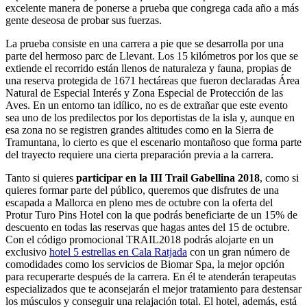
excelente manera de ponerse a prueba que congrega cada año a más
gente deseosa de probar sus fuerzas.
La prueba consiste en una carrera a pie que se desarrolla por una
parte del hermoso parc de Llevant. Los 15 kilómetros por los que se
extiende el recorrido están llenos de naturaleza y fauna, propias de
una reserva protegida de 1671 hectáreas que fueron declaradas Área
Natural de Especial Interés y Zona Especial de Protección de las
Aves. En un entorno tan idílico, no es de extrañar que este evento
sea uno de los predilectos por los deportistas de la isla y, aunque en
esa zona no se registren grandes altitudes como en la Sierra de
Tramuntana, lo cierto es que el escenario montañoso que forma parte
del trayecto requiere una cierta preparación previa a la carrera.
Tanto si quieres
participar en la III Trail Gabellina 2018
, como si
quieres formar parte del público, queremos que disfrutes de una
escapada a Mallorca en pleno mes de octubre con la oferta del
Protur Turo Pins Hotel con la que podrás beneficiarte de un 15% de
descuento en todas las reservas que hagas antes del 15 de octubre.
Con el código promocional TRAIL2018 podrás alojarte en un
exclusivo
hotel 5 estrellas en Cala Ratjada
con un gran número de
comodidades como los servicios de Biomar Spa, la mejor opción
para recuperarte después de la carrera. En él te atenderán terapeutas
especializados que te aconsejarán el mejor tratamiento para destensar
los músculos y conseguir una relajación total. El hotel, además, está