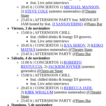
feat. Live artist interviews
20:45 h | CONCIERTOS 1)
MICHAEL MANSON
,
2)
STEVE COLE
(asientos numerados)
@Theatre
Stage
23:45 h | AFTERSHOW PARTY feat. MIDNIGHT
JAM hosted by feat.
JJ SANSAVERINO
@Piano Bar
Viernes, 3 de noviembre
15:00 h | AFTERNOON CHILL
feat. chilled drinks & loungy DJ grooves.
feat. Live artist interviews
20:45 h | CONCIERTOS 1)
ILYA SEROV
, 2)
KEIKO
MATSUI
(asientos numerados)
@Theatre Stage
23:45 h | AFTERSHOW PARTY
@Piano Bar
Sábado, 4 de noviembre
11:00 h | CONCIERTOS 1)
ROBERTO
RESTUCCIA
, 2)
JACKIEM JOYNER
(asientos
generales)
@Open-air Stage
15:00 h | AFTERNOON CHILL
feat. chilled drinks & loungy DJ grooves.
feat. Live artist interviews
20:45 h | CONCIERTOS 1)
REBECCA JADE
,
2)
KIRK WHALUM
(asientos numerados)
@Theatre
Stage
23:45 h | AFTERSHOW PARTY
@Piano Bar
Domingo, 5 de noviembre