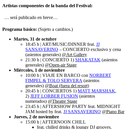
Artistas componentes de la banda del Festival:
… será publicado en breve…
Programa básico:
(Sujeto a cambios.)
Martes, 31 de octubre
18:45 h | ART/MUSIC/DINNER feat.
JJ
SANSAVERINO
– CONCIERTO exclusivo y cena
(asientos generales)
@Art Gallery
21:30 h | CONCIERTO 1)
SHAKATAK
(asientos
generales)
@Open-air Stage
Miércoles, 1 de noviembre
10:00 h | VIAJE EN BARCO con
NORBERT
FIMPEL & TOLO SERVERA
(asientos
generales)
@Boat (fuera del resort)
20:45 h | CONCIERTOS 1)
MATT MARSHAK
,
2)
JEFF LORBER FUSION
(asientos
numerados)
@Theatre Stage
23:45 h | AFTERSHOW PARTY feat. MIDNIGHT
JAM hosted by feat.
JJ SANSAVERINO
@Piano Bar
Jueves, 2 de noviembre
15:00 h | AFTERNOON CHILL
feat. chilled drinks & loungy DJ grooves.