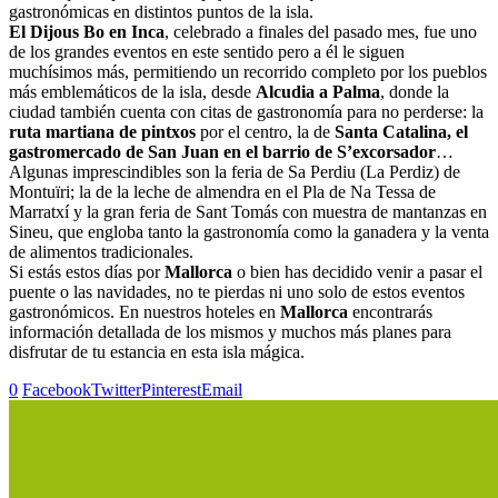
gastronómicas en distintos puntos de la isla.
El Dijous Bo en Inca
, celebrado a finales del pasado mes, fue uno
de los grandes eventos en este sentido pero a él le siguen
muchísimos más, permitiendo un recorrido completo por los pueblos
más emblemáticos de la isla, desde
Alcudia a Palma
, donde la
ciudad también cuenta con citas de gastronomía para no perderse: la
ruta martiana de pintxos
por el centro, la de
Santa Catalina, el
gastromercado de San Juan en el barrio de S’excorsador
…
Algunas imprescindibles son la feria de Sa Perdiu (La Perdiz) de
Montuïri; la de la leche de almendra en el Pla de Na Tessa de
Marratxí y la gran feria de Sant Tomás con muestra de mantanzas en
Sineu, que engloba tanto la gastronomía como la ganadera y la venta
de alimentos tradicionales.
Si estás estos días por
Mallorca
o bien has decidido venir a pasar el
puente o las navidades, no te pierdas ni uno solo de estos eventos
gastronómicos. En nuestros hoteles en
Mallorca
encontrarás
información detallada de los mismos y muchos más planes para
disfrutar de tu estancia en esta isla mágica.
0
Facebook
Twitter
Pinterest
Email