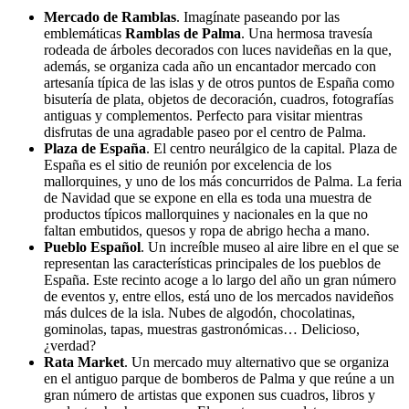
Mercado de Ramblas
. Imagínate paseando por las
emblemáticas
Ramblas de Palma
. Una hermosa travesía
rodeada de árboles decorados con luces navideñas en la que,
además, se organiza cada año un encantador mercado con
artesanía típica de las islas y de otros puntos de España como
bisutería de plata, objetos de decoración, cuadros, fotografías
antiguas y complementos. Perfecto para visitar mientras
disfrutas de una agradable paseo por el centro de Palma.
Plaza de España
. El centro neurálgico de la capital. Plaza de
España es el sitio de reunión por excelencia de los
mallorquines, y uno de los más concurridos de Palma. La feria
de Navidad que se expone en ella es toda una muestra de
productos típicos mallorquines y nacionales en la que no
faltan embutidos, quesos y ropa de abrigo hecha a mano.
Pueblo Español
. Un increíble museo al aire libre en el que se
representan las características principales de los pueblos de
España. Este recinto acoge a lo largo del año un gran número
de eventos y, entre ellos, está uno de los mercados navideños
más dulces de la isla. Nubes de algodón, chocolatinas,
gominolas, tapas, muestras gastronómicas… Delicioso,
¿verdad?
Rata Market
. Un mercado muy alternativo que se organiza
en el antiguo parque de bomberos de Palma y que reúne a un
gran número de artistas que exponen sus cuadros, libros y