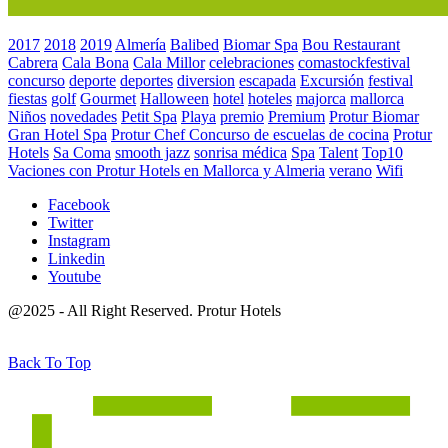
2017
2018
2019
Almería
Balibed
Biomar Spa
Bou Restaurant
Cabrera
Cala Bona
Cala Millor
celebraciones
comastockfestival
concurso
deporte
deportes
diversion
escapada
Excursión
festival
fiestas
golf
Gourmet
Halloween
hotel
hoteles
majorca
mallorca
Niños
novedades
Petit Spa
Playa
premio
Premium
Protur Biomar
Gran Hotel Spa
Protur Chef Concurso de escuelas de cocina
Protur
Hotels
Sa Coma
smooth jazz
sonrisa médica
Spa
Talent
Top10
Vaciones con Protur Hotels en Mallorca y Almeria
verano
Wifi
Facebook
Twitter
Instagram
Linkedin
Youtube
@2025 - All Right Reserved. Protur Hotels
Back To Top