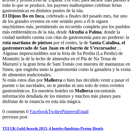
todo lo que se produce, los payeses mallorquines celebran ferias
gastronómicas en distintos puntos de la isla.
El Dijous Bo en Inca
, celebrado a finales del pasado mes, fue uno
de los grandes eventos en este sentido pero a él le siguen
muchísimos más, permitiendo un recorrido completo por los pueblos
más emblemáticos de la isla, desde
Alcudia a Palma
, donde la
ciudad también cuenta con citas de gastronomía para no perderse: la
ruta martiana de pintxos
por el centro, la de
Santa Catalina, el
gastromercado de San Juan en el barrio de S’excorsador
…
Algunas imprescindibles son la feria de Sa Perdiu (La Perdiz) de
Montuïri; la de la leche de almendra en el Pla de Na Tessa de
Marratxí y la gran feria de Sant Tomás con muestra de mantanzas en
Sineu, que engloba tanto la gastronomía como la ganadera y la venta
de alimentos tradicionales.
Si estás estos días por
Mallorca
o bien has decidido venir a pasar el
puente o las navidades, no te pierdas ni uno solo de estos eventos
gastronómicos. En nuestros hoteles en
Mallorca
encontrarás
información detallada de los mismos y muchos más planes para
disfrutar de tu estancia en esta isla mágica.
0 comments
0
Facebook
Twitter
Pinterest
Email
previous post
TUI UK Gold Awards 2015, 4 hoteles finalistas Protur Hotels