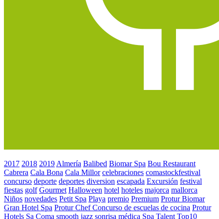
2017
2018
2019
Almería
Balibed
Biomar Spa
Bou Restaurant
Cabrera
Cala Bona
Cala Millor
celebraciones
comastockfestival
concurso
deporte
deportes
diversion
escapada
Excursión
festival
fiestas
golf
Gourmet
Halloween
hotel
hoteles
majorca
mallorca
Niños
novedades
Petit Spa
Playa
premio
Premium
Protur Biomar
Gran Hotel Spa
Protur Chef Concurso de escuelas de cocina
Protur
Hotels
Sa Coma
smooth jazz
sonrisa médica
Spa
Talent
Top10