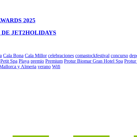
AWARDS 2025
 DE JET2HOLIDAYS
a
Cala Bona
Cala Millor
celebraciones
comastockfestival
concurso
dep
Petit Spa
Playa
premio
Premium
Protur Biomar Gran Hotel Spa
Protur
 Mallorca y Almeria
verano
Wifi