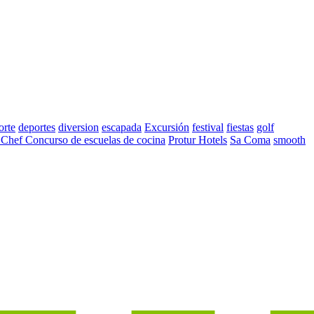
orte
deportes
diversion
escapada
Excursión
festival
fiestas
golf
 Chef Concurso de escuelas de cocina
Protur Hotels
Sa Coma
smooth