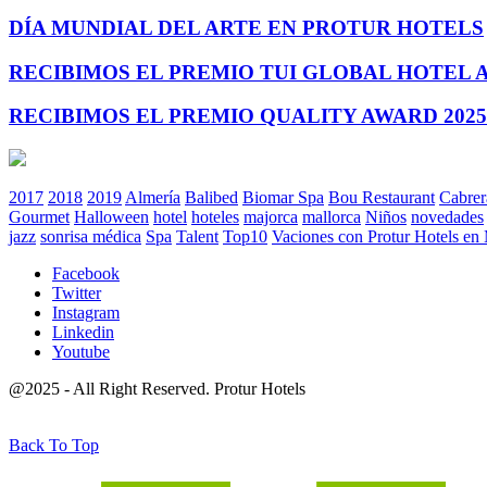
DÍA MUNDIAL DEL ARTE EN PROTUR HOTELS
RECIBIMOS EL PREMIO TUI GLOBAL HOTEL 
RECIBIMOS EL PREMIO QUALITY AWARD 2025
2017
2018
2019
Almería
Balibed
Biomar Spa
Bou Restaurant
Cabrer
Gourmet
Halloween
hotel
hoteles
majorca
mallorca
Niños
novedades
jazz
sonrisa médica
Spa
Talent
Top10
Vaciones con Protur Hotels en
Facebook
Twitter
Instagram
Linkedin
Youtube
@2025 - All Right Reserved. Protur Hotels
Back To Top