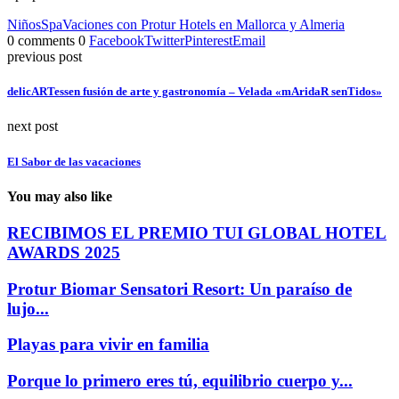
Niños
Spa
Vaciones con Protur Hotels en Mallorca y Almeria
0 comments
0
Facebook
Twitter
Pinterest
Email
previous post
delicARTessen fusión de arte y gastronomía – Velada «mAridaR senTidos»
next post
El Sabor de las vacaciones
You may also like
RECIBIMOS EL PREMIO TUI GLOBAL HOTEL
AWARDS 2025
Protur Biomar Sensatori Resort: Un paraíso de
lujo...
Playas para vivir en familia
Porque lo primero eres tú, equilibrio cuerpo y...