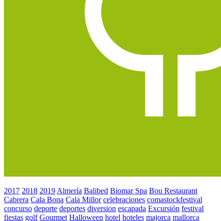
2017
2018
2019
Almería
Balibed
Biomar Spa
Bou Restaurant
Cabrera
Cala Bona
Cala Millor
celebraciones
comastockfestival
concurso
deporte
deportes
diversion
escapada
Excursión
festival
fiestas
golf
Gourmet
Halloween
hotel
hoteles
majorca
mallorca