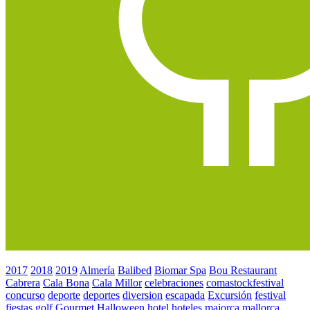
2017
2018
2019
Almería
Balibed
Biomar Spa
Bou Restaurant
Cabrera
Cala Bona
Cala Millor
celebraciones
comastockfestival
concurso
deporte
deportes
diversion
escapada
Excursión
festival
fiestas
golf
Gourmet
Halloween
hotel
hoteles
majorca
mallorca