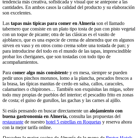
tendencia más creativa, sofisticada y visual que se antepone a las
cantidades. En ambos casos la calidad del producto y su elaboración
son excelentes.
Las
tapas más típicas para comer en Almería
son el llamado
tabernero que consiste en un plato tipo tosta de pan con pisto vegetal
con un toque de picante; otra de las clásicas es el vasito de
ajoblanco, que es una especie de crema de almendra que en algunos
sirven en vaso y en otros como crema sobre una tostada de pan; y
para introducirse del todo en el mundo de las tapas, imprescindible
probar los cheriganes, que son tostadas con todo tipo de
acompañamientos.
Para
comer algo más consistent
e y en mesa, siempre se pueden
pedir unos pinchos morunos, lomo a la plancha, pescados frescos a
la brasa, las típicas manitas de cerdo en salsa, callos, caracoles,
calamarines o chipirones… También son exquisitas las migas, sobre
todo muy propias de pueblos del interior; el pescadito frito en zonas
de costa; el guiso de gurullos, las gachas y las carnes al ajillo.
Si estás pensando en buscar directamente un
alojamiento con
buena gastronomía en Almería,
consulta las propuestas del
restaurante
de nuestro
hotel 5 estrellas en Roquetas
y reserva ahora
con la mejor tarifa online.
Descubre la mejor cocina de Almería de la mano de
Protur Hotels