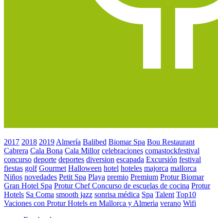
2017
2018
2019
Almería
Balibed
Biomar Spa
Bou Restaurant
Cabrera
Cala Bona
Cala Millor
celebraciones
comastockfestival
concurso
deporte
deportes
diversion
escapada
Excursión
festival
fiestas
golf
Gourmet
Halloween
hotel
hoteles
majorca
mallorca
Niños
novedades
Petit Spa
Playa
premio
Premium
Protur Biomar
Gran Hotel Spa
Protur Chef Concurso de escuelas de cocina
Protur
Hotels
Sa Coma
smooth jazz
sonrisa médica
Spa
Talent
Top10
Vaciones con Protur Hotels en Mallorca y Almeria
verano
Wifi