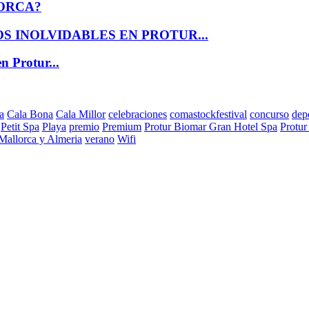
ORCA?
 INOLVIDABLES EN PROTUR...
n Protur...
a
Cala Bona
Cala Millor
celebraciones
comastockfestival
concurso
dep
Petit Spa
Playa
premio
Premium
Protur Biomar Gran Hotel Spa
Protur
 Mallorca y Almeria
verano
Wifi