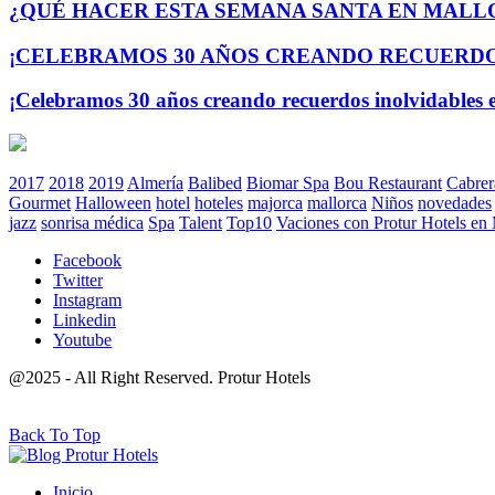
¿QUÉ HACER ESTA SEMANA SANTA EN MALL
¡CELEBRAMOS 30 AÑOS CREANDO RECUERDOS
¡Celebramos 30 años creando recuerdos inolvidables e
2017
2018
2019
Almería
Balibed
Biomar Spa
Bou Restaurant
Cabrer
Gourmet
Halloween
hotel
hoteles
majorca
mallorca
Niños
novedades
jazz
sonrisa médica
Spa
Talent
Top10
Vaciones con Protur Hotels en
Facebook
Twitter
Instagram
Linkedin
Youtube
@2025 - All Right Reserved. Protur Hotels
Back To Top
Inicio