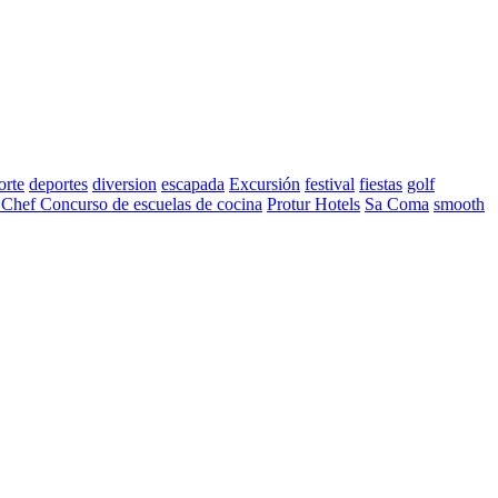
orte
deportes
diversion
escapada
Excursión
festival
fiestas
golf
 Chef Concurso de escuelas de cocina
Protur Hotels
Sa Coma
smooth