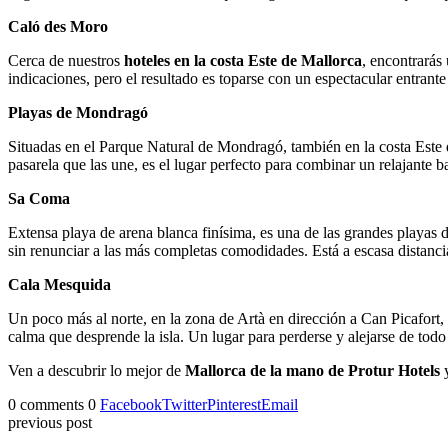
Caló des Moro
Cerca de nuestros
hoteles en la costa Este de Mallorca
, encontrarás
indicaciones, pero el resultado es toparse con un espectacular entrante
Playas de Mondragó
Situadas en el Parque Natural de Mondragó, también en la costa Este 
pasarela que las une, es el lugar perfecto para combinar un relajante b
Sa Coma
Extensa playa de arena blanca finísima, es una de las grandes playas de
sin renunciar a las más completas comodidades. Está a escasa distanci
Cala Mesquida
Un poco más al norte, en la zona de Artà en dirección a Can Picafort, 
calma que desprende la isla. Un lugar para perderse y alejarse de tod
Ven a descubrir lo mejor de
Mallorca de la mano de Protur Hotels
y
0 comments
0
Facebook
Twitter
Pinterest
Email
previous post