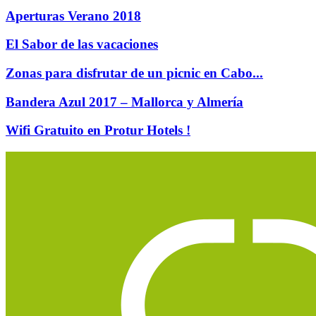
Aperturas Verano 2018
El Sabor de las vacaciones
Zonas para disfrutar de un picnic en Cabo...
Bandera Azul 2017 – Mallorca y Almería
Wifi Gratuito en Protur Hotels !