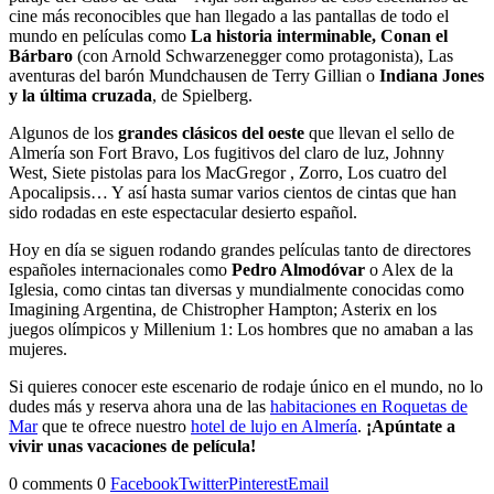
cine más reconocibles que han llegado a las pantallas de todo el
mundo en películas como
La historia interminable, Conan el
Bárbaro
(con Arnold Schwarzenegger como protagonista), Las
aventuras del barón Mundchausen de Terry Gillian o
Indiana Jones
y la última cruzada
, de Spielberg.
Algunos de los
grandes clásicos del oeste
que llevan el sello de
Almería son Fort Bravo, Los fugitivos del claro de luz, Johnny
West, Siete pistolas para los MacGregor , Zorro, Los cuatro del
Apocalipsis… Y así hasta sumar varios cientos de cintas que han
sido rodadas en este espectacular desierto español.
Hoy en día se siguen rodando grandes películas tanto de directores
españoles internacionales como
Pedro Almodóvar
o Alex de la
Iglesia, como cintas tan diversas y mundialmente conocidas como
Imagining Argentina, de Chistropher Hampton; Asterix en los
juegos olímpicos y Millenium 1: Los hombres que no amaban a las
mujeres.
Si quieres conocer este escenario de rodaje único en el mundo, no lo
dudes más y reserva ahora una de las
habitaciones en Roquetas de
Mar
que te ofrece nuestro
hotel de lujo en Almería
.
¡Apúntate a
vivir unas vacaciones de película!
0 comments
0
Facebook
Twitter
Pinterest
Email