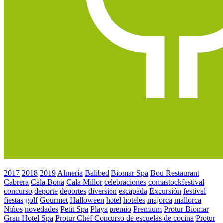
2017
2018
2019
Almería
Balibed
Biomar Spa
Bou Restaurant
Cabrera
Cala Bona
Cala Millor
celebraciones
comastockfestival
concurso
deporte
deportes
diversion
escapada
Excursión
festival
fiestas
golf
Gourmet
Halloween
hotel
hoteles
majorca
mallorca
Niños
novedades
Petit Spa
Playa
premio
Premium
Protur Biomar
Gran Hotel Spa
Protur Chef Concurso de escuelas de cocina
Protur