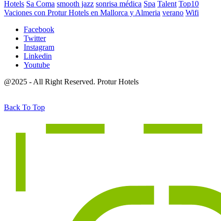
Hotels
Sa Coma
smooth jazz
sonrisa médica
Spa
Talent
Top10
Vaciones con Protur Hotels en Mallorca y Almeria
verano
Wifi
Facebook
Twitter
Instagram
Linkedin
Youtube
@2025 - All Right Reserved. Protur Hotels
Back To Top