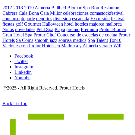
2017
2018
2019
Almería
Balibed
Biomar Spa
Bou Restaurant
Cabrera
Cala Bona
Cala Millor
celebraciones
comastockfestival
concurso
deporte
deportes
diversion
escapada
Excursión
festival
fiestas
golf
Gourmet
Halloween
hotel
hoteles
majorca
mallorca
Niños
novedades
Petit Spa
Playa
premio
Premium
Protur Biomar
Gran Hotel Spa
Protur Chef Concurso de escuelas de cocina
Protur
Hotels
Sa Coma
smooth jazz
sonrisa médica
Spa
Talent
Top10
Vaciones con Protur Hotels en Mallorca y Almeria
verano
Wifi
Facebook
Twitter
Instagram
Linkedin
Youtube
@2025 - All Right Reserved. Protur Hotels
Back To Top